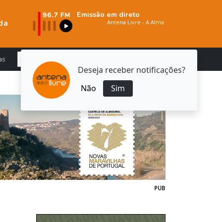
Emissão em direto
da
as
Deseja receber notificações?
Não
Sim
PUB