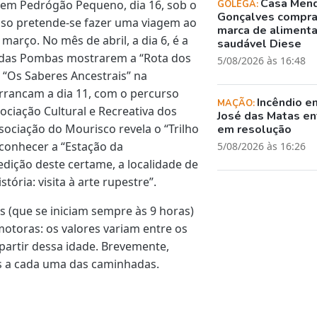
Casa Men
 em Pedrógão Pequeno, dia 16, sob o
GOLEGÃ:
Gonçalves compr
oso pretende-se fazer uma viagem ao
marca de aliment
março. No mês de abril, a dia 6, é a
saudável Diese
o das Pombas mostrarem a “Rota dos
5/08/2026 às 16:48
 “Os Saberes Ancestrais” na
rancam a dia 11, com o percurso
Incêndio e
MAÇÃO:
ociação Cultural e Recreativa dos
José das Matas en
sociação do Mourisco revela o “Trilho
em resolução
a conhecer a “Estação da
5/08/2026 às 16:26
edição deste certame, a localidade de
tória: visita à arte rupestre”.
 (que se iniciam sempre às 9 horas)
motoras: os valores variam entre os
 partir dessa idade. Brevemente,
as a cada uma das caminhadas.