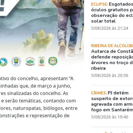
Esgotado
ECLIPSE:
óculos gratuitos 
observação do ec
solar total
5/08/2026 às 21:24
RIBEIRA DE ALCOLOB
Autarca de Constâ
defende reposiçã
árvores no troço 
ribeira
5/08/2026 às 20:56
ativo do concelho, apresentam “A
minhadas que, de março a junho,
PJ detém
es sinalizadas do concelho. As
CRIMES:
suspeito de exto
e serão temáticas, contando com
agravada com arm
dores, naturopatas, biólogos, entre
fogo em Santaré
onstrações e representação de
5/08/2026 às 19:40