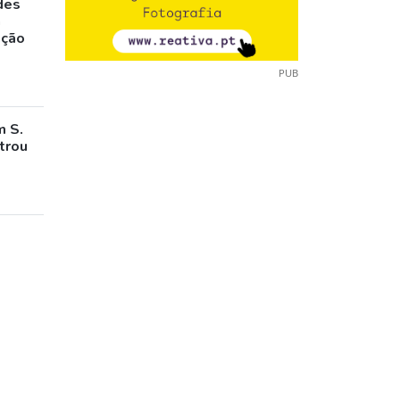
des
a
ação
PUB
m S.
trou