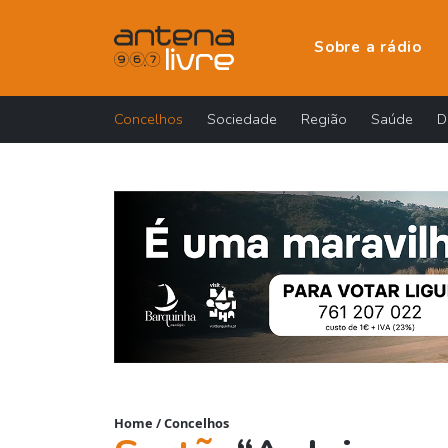
Sobre a rádio
Concelhos
Sociedade
Região
Saúde
D
Home
/
Concelhos