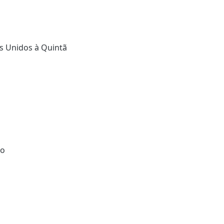
es Unidos à Quintã
co