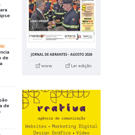
s
para
lipse
RE:
ncia
JORNAL DE ABRANTES - AGOSTO 2026
o de
da
www
Ler edição
rsão
a de
m