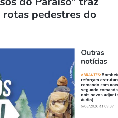
sos do Paraíso” traz
 rotas pedestres do
Outras
notícias
Bombei
ABRANTES:
reforçam estrutur
comando com nov
segundo comanda
dois novos adjunto
áudio)
6/08/2026 às 09:37