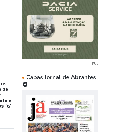
PUB
•
Capas Jornal de Abrantes
ros
a de
o
nte e
s (c/