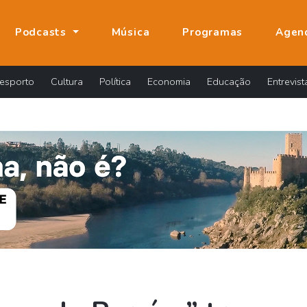
Podcasts
Música
Programas
Agen
esporto
Cultura
Política
Economia
Educação
Entrevist