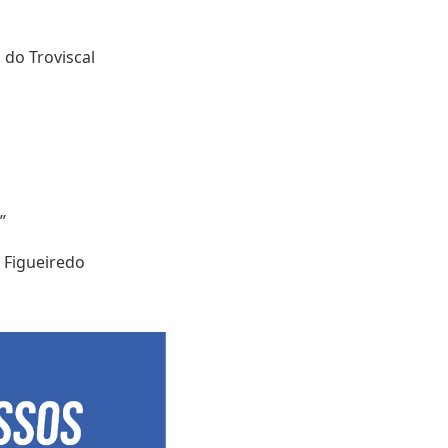
 do Troviscal
”
o Figueiredo