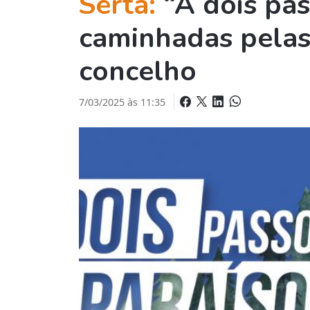
Sertã:
“A dois pas
caminhadas pelas
concelho
7/03/2025 às 11:35