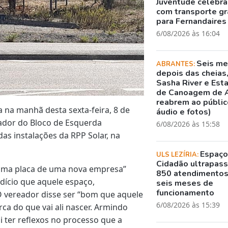
Juventude celebr
com transporte gr
para Fernandaires
6/08/2026 às 16:04
Seis m
ABRANTES:
depois das cheias
Sasha River e Est
de Canoagem de 
reabrem ao público
 na manhã desta sexta-feira, 8 de
áudio e fotos)
eador do Bloco de Esquerda
6/08/2026 às 15:58
as instalações da RPP Solar, na
Espaç
ULS LEZÍRIA:
Cidadão ultrapass
“uma placa de uma nova empresa”
850 atendimento
indício que aquele espaço,
seis meses de
funcionamento
O vereador disse ser “bom que aquele
6/08/2026 às 15:39
ca do que vai ali nascer. Armindo
ai ter reflexos no processo que a