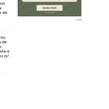
por
a
e de
PUB
ros
a de
o
nte e
s (c/