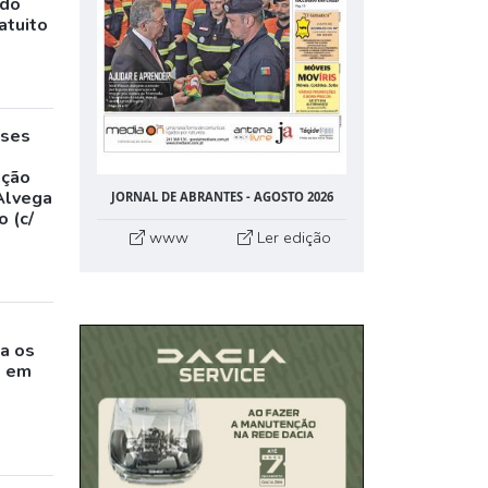
ado
atuito
eses
,
ação
Alvega
JORNAL DE ABRANTES - AGOSTO 2026
 (c/
www
Ler edição
o
a os
s em