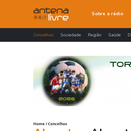
Sobre a rádio
Concelhos
Sociedade
Região
Saúde
D
Home
/
Concelhos