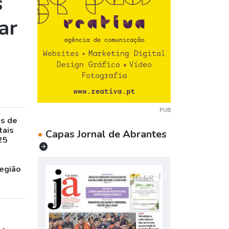
s
ar
PUB
as de
tais
•
Capas Jornal de Abrantes
25
egião