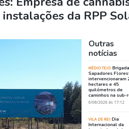
es: Empresa de cannabi
 instalações da RPP Sol
Outras
notícias
Brigad
MÉDIO TEJO:
Sapadores Flores
intervencionaram 
hectares e 45
quilómetros de
caminhos na sub-r
6/08/2026 às 17:12
Dia
VILA DE REI:
Internacional da