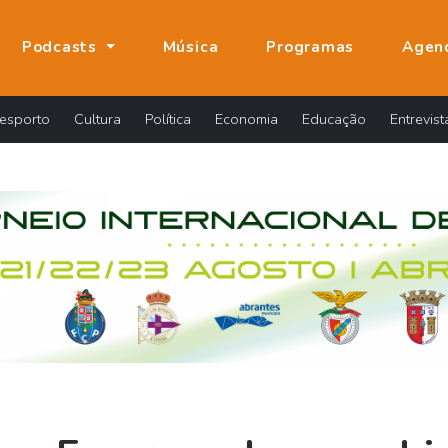
Podcasts
Música
Programas
Agen
esporto
Cultura
Política
Economia
Educação
Entrevist