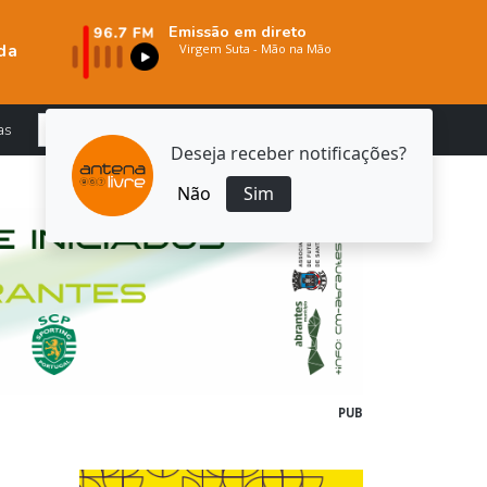
Emissão em direto
da
as
Deseja receber notificações?
Não
Sim
PUB