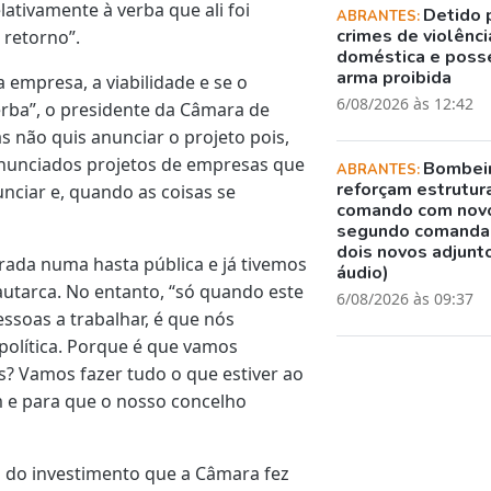
ativamente à verba que ali foi
Detido 
ABRANTES:
crimes de violênci
 retorno”.
doméstica e poss
arma proibida
 empresa, a viabilidade e se o
6/08/2026 às 12:42
rba”, o presidente da Câmara de
 não quis anunciar o projeto pois,
nunciados projetos de empresas que
Bombei
ABRANTES:
reforçam estrutur
nciar e, quando as coisas se
comando com nov
segundo comanda
dois novos adjunto
rada numa hasta pública e já tivemos
áudio)
utarca. No entanto, “só quando este
6/08/2026 às 09:37
essoas a trabalhar, é que nós
 política. Porque é que vamos
? Vamos fazer tudo o que estiver ao
m e para que o nosso concelho
a do investimento que a Câmara fez