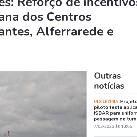
s: Reforço de incentivo
ana dos Centros
antes, Alferrarede e
Outras
notícias
Projet
ULS LEZÍRIA:
piloto testa aplic
ISBAR para unifor
passagem de turn
7/08/2026 às 10:06