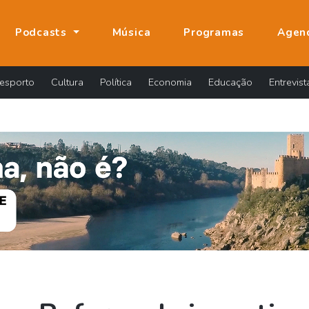
Podcasts
Música
Programas
Agen
esporto
Cultura
Política
Economia
Educação
Entrevist