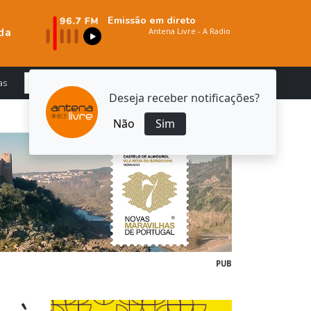
Emissão em direto
da
as
Deseja receber notificações?
Não
Sim
PUB