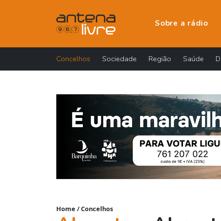
Sobre a rádio
Concelhos
Sociedade
Região
Saúde
D
Home
/
Concelhos