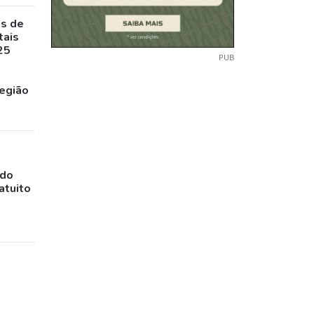
as de
tais
25
PUB
egião
ado
atuito