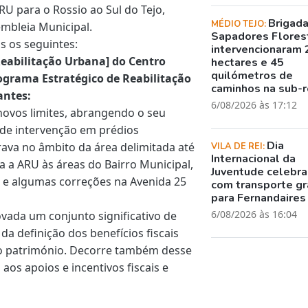
U para o Rossio ao Sul do Tejo,
Brigad
MÉDIO TEJO:
embleia Municipal.
Sapadores Flores
 os seguintes:
intervencionaram 
Reabilitação Urbana] do Centro
hectares e 45
quilómetros de
rograma Estratégico de Reabilitação
caminhos na sub-r
antes:
6/08/2026 às 17:12
novos limites, abrangendo o seu
 de intervenção em prédios
Dia
rava no âmbito da área delimitada até
VILA DE REI:
Internacional da
ga a ARU às áreas do Bairro Municipal,
Juventude celebr
eu e algumas correções na Avenida 25
com transporte gr
para Fernandaires
6/08/2026 às 16:04
vada um conjunto significativo de
 da definição dos benefícios fiscais
 o património. Decorre também desse
 aos apoios e incentivos fiscais e