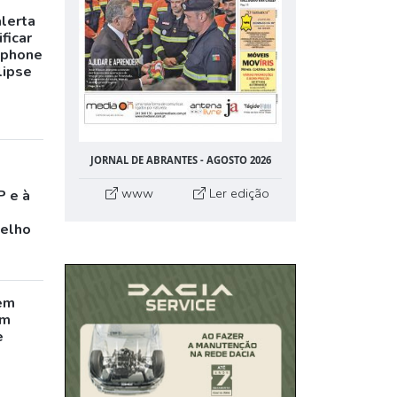
alerta
ficar
tphone
lipse
JORNAL DE ABRANTES - AGOSTO 2026
www
Ler edição
P e à
celho
em
êm
e