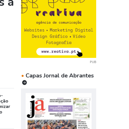
s à
PUB
•
Capas Jornal de Abrantes
o-
ação
mizar
o