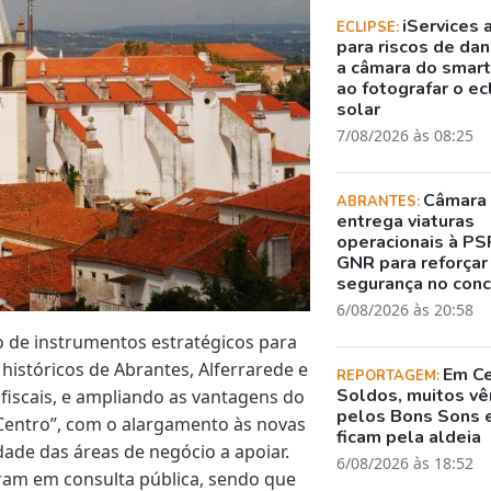
iServices 
ECLIPSE:
para riscos de dani
a câmara do smar
ao fotografar o ec
solar
7/08/2026 às 08:25
Câmara
ABRANTES:
entrega viaturas
operacionais à PS
GNR para reforçar
segurança no con
6/08/2026 às 20:58
 de instrumentos estratégicos para
 históricos de Abrantes, Alferrarede e
Em C
REPORTAGEM:
Soldos, muitos v
fiscais, e ampliando as vantagens do
pelos Bons Sons 
entro”, com o alargamento às novas
ficam pela aldeia
dade das áreas de negócio a apoiar.
6/08/2026 às 18:52
ram em consulta pública, sendo que