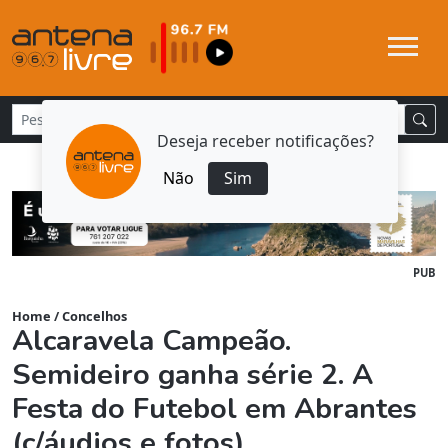
Deseja receber notificações?
Não
Sim
PUB
Home
/
Concelhos
Alcaravela Campeão.
Semideiro ganha série 2. A
Festa do Futebol em Abrantes
(c/áudios e fotos)