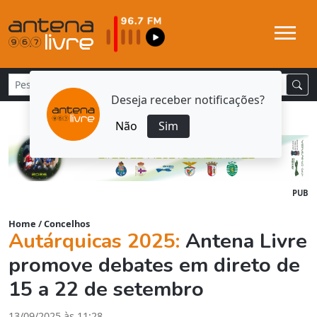
Deseja receber notificações?
Não
Sim
PUB
Home
/
Concelhos
Autárquicas 2025:
Antena Livre
promove debates em direto de
15 a 22 de setembro
13/09/2025 às 11:28