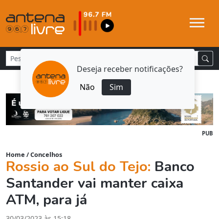
Deseja receber notificações?
Não
Sim
PUB
Home
/
Concelhos
Rossio ao Sul do Tejo:
Banco
Santander vai manter caixa
ATM, para já
30/03/2023 às 15:18