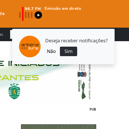
Emissão em direto
da
as
Deseja receber notificações?
Não
Sim
PUB