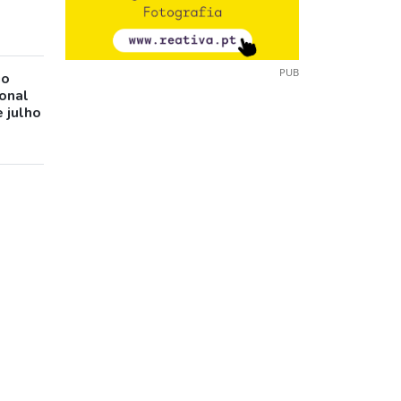
PUB
io
ional
 julho