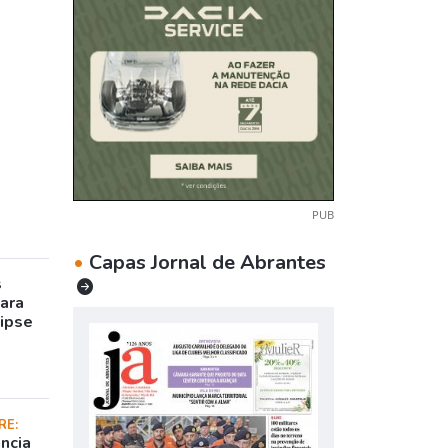
PUB
•
Capas Jornal de Abrantes
s
para
lipse
RE:
ncia