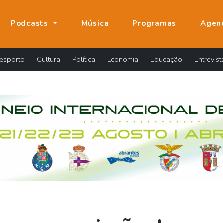
Podcasts
Música
Programas
Agen
esporto
Cultura
Política
Economia
Educação
Entrevist