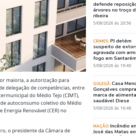
defende reposiçã
árvores no troço 
ribeira
5/08/2026 às 20:56
PJ detém
CRIMES:
suspeito de exto
agravada com arm
fogo em Santaré
5/08/2026 às 19:40
r maioria, a autorização para
Casa Men
GOLEGÃ:
 de delegação de competências, entre
Gonçalves compr
marca de aliment
ermunicipal do Médio Tejo (CIMT),
saudável Diese
 de autoconsumo coletivo do Médio
5/08/2026 às 16:48
de Energia Renovável (CER) no
Incêndio e
MAÇÃO:
iro, o presidente da Câmara de
José das Matas en