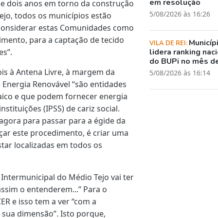
em resolução
e dois anos em torno da construção
5/08/2026 às 16:26
jo, todos os municípios estão
 considerar estas Comunidades como
imento, para a captação de tecido
Municíp
VILA DE REI:
es”.
lidera ranking nac
do BUPi no mês de
is à Antena Livre, à margem da
5/08/2026 às 16:14
Energia Renovável “são entidades
aico e que podem fornecer energia
nstituições (IPSS) de cariz social.
 agora para passar para a égide da
çar este procedimento, é criar uma
tar localizadas em todos os
ntermunicipal do Médio Tejo vai ter
ssim o entenderem...” Para o
CER e isso tem a ver “com a
 sua dimensão”. Isto porque,