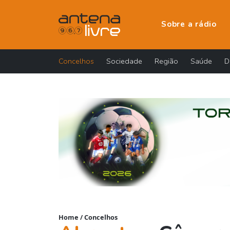
Sobre a rádio
Concelhos
Sociedade
Região
Saúde
D
Home
/
Concelhos