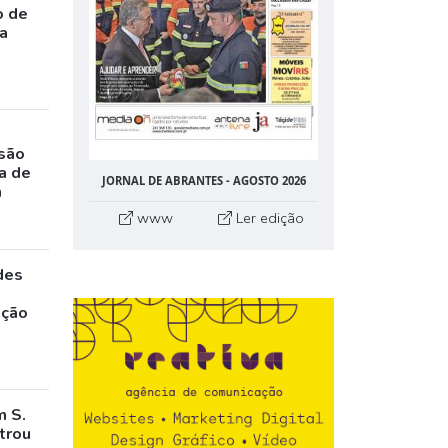
o de
da
rsão
a de
JORNAL DE ABRANTES - AGOSTO 2026
m
www
Ler edição
des
a
ação
m S.
trou