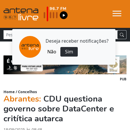
Deseja receber notificações?
Não
Sim
PUB
Home
/
Concelhos
Abrantes:
CDU questiona
governo sobre DataCenter e
critítica autarca
18/09/2025 às 08:48