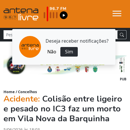
Deseja receber notificações?
Não
Sim
PUB
Home
/
Concelhos
Acidente:
Colisão entre ligeiro
e pesado no IC3 faz um morto
em Vila Nova da Barquinha
5/06/2026 às 18:03