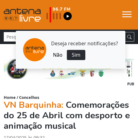
Deseja receber notificações?
Não
Sim
PUB
Home
/
Concelhos
VN Barquinha:
Comemorações
do 25 de Abril com desporto e
animação musical
17/04/2025 às 09:32