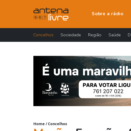
Sobre a rádio
Concelhos
Sociedade
Região
Saúde
D
Home
/
Concelhos