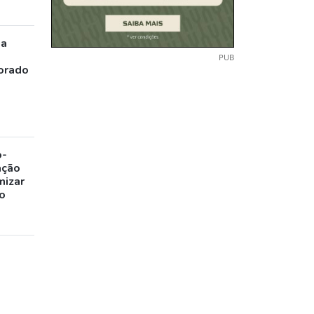
ia
PUB
orado
o-
ação
mizar
o