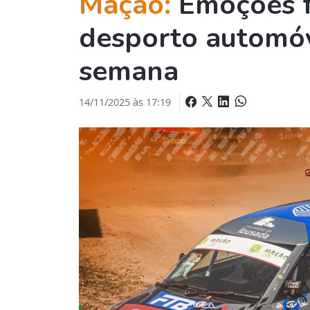
Mação:
Emoções f
desporto automóv
semana
14/11/2025 às 17:19