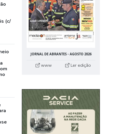
ção
s (c/
neio
JORNAL DE ABRANTES - AGOSTO 2026
ta
www
Ler edição
com
mo
e
ara
pse