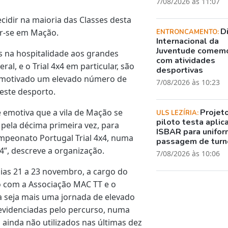
7/08/2026 às 11:07
ecidir na maioria das Classes desta
D
er-se em Mação.
ENTRONCAMENTO:
Internacional da
Juventude comem
as na hospitalidade aos grandes
com atividades
l, e o Trial 4x4 em particular, são
desportivas
m motivado um elevado número de
7/08/2026 às 10:23
 este desporto.
e emotiva que a vila de Mação se
Projet
ULS LEZÍRIA:
piloto testa aplic
pela décima primeira vez, para
ISBAR para unifor
mpeonato Portugal Trial 4x4, numa
passagem de turn
4”, descreve a organização.
7/08/2026 às 10:06
ias 21 a 23 novembro, a cargo do
o com a Associação MAC TT e o
a seja mais uma jornada de elevado
 evidenciadas pelo percurso, numa
ainda não utilizados nas últimas dez