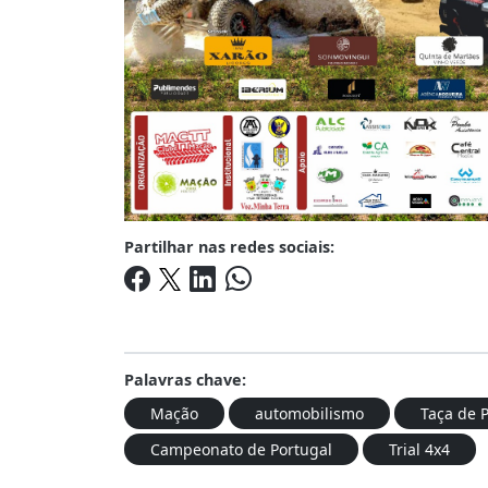
Partilhar nas redes sociais:
Palavras chave:
Mação
automobilismo
Taça de 
Campeonato de Portugal
Trial 4x4