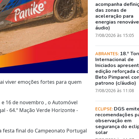
acompanha defini
das zonas de
aceleração para
energias renovávei
áudio)
7/08/2026 às 15:05
18.º Tor
ABRANTES:
Internacional de
Iniciados apresen
edição reforçada 
Beto Pimparel co
ai viver emoções fortes para quem
patrono (c/áudio)
7/08/2026 às 11:08
5 e 16 de novembro , o Automóvel
DGS emit
ECLIPSE:
al - 64.º Mação Verde Horizonte -
recomendações p
observação em
segurança do ecli
 a festa final do Campeonato Portugal
solar