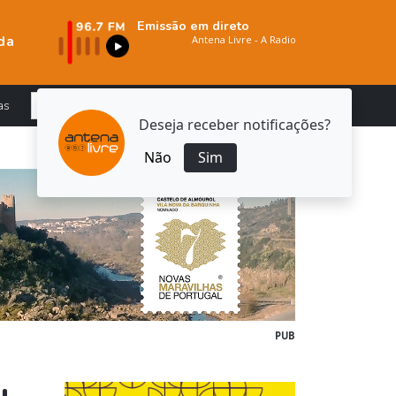
Emissão em direto
da
as
Deseja receber notificações?
Não
Sim
PUB