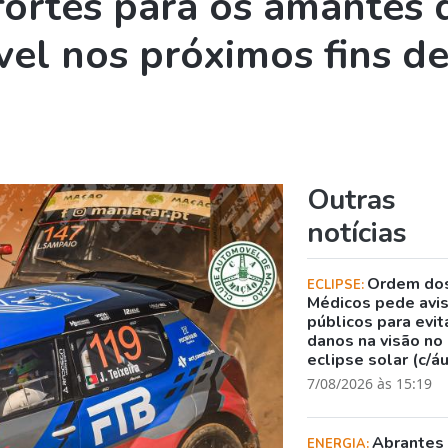
ortes para os amantes 
el nos próximos fins d
Outras
notícias
Ordem do
ECLIPSE:
Médicos pede avi
públicos para evit
danos na visão no
eclipse solar (c/á
7/08/2026 às 15:19
Abrantes
ENERGIA: