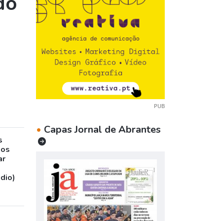
do
e
PUB
•
Capas Jornal de Abrantes
s
sos
ar
udio)