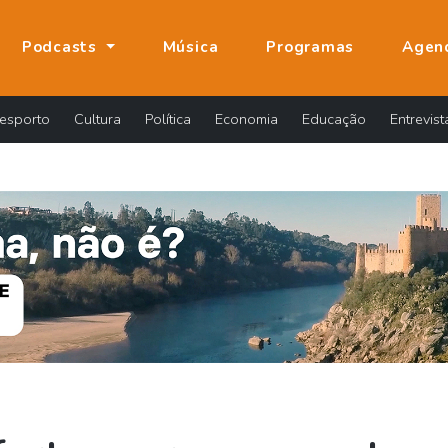
Podcasts
Música
Programas
Agen
esporto
Cultura
Política
Economia
Educação
Entrevist