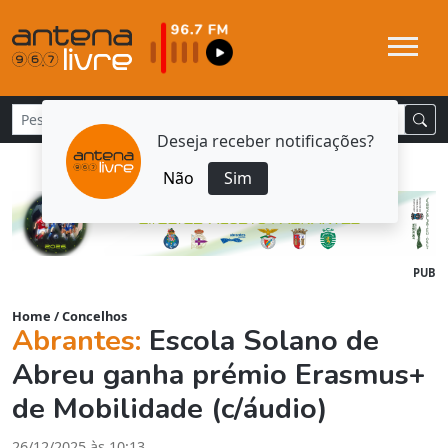
Deseja receber notificações?
Não
Sim
PUB
Home
/
Concelhos
Abrantes:
Escola Solano de
Abreu ganha prémio Erasmus+
de Mobilidade (c/áudio)
26/12/2025 às 10:13