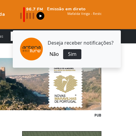
Emissão em direto
da
as
Deseja receber notificações?
Não
Sim
PUB