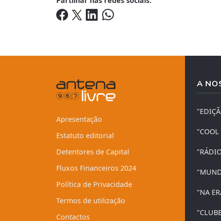
Partilhar nas redes sociais:
A NO
"EDIÇ
Apresentação
"COOL
Estatuto editorial
Detentores de Capital
"RÁDI
Fluxos Financeiros 2024
"MUND
Política de Privacidade
"NA ER
Termos de utilização
"CLUB
Contactos