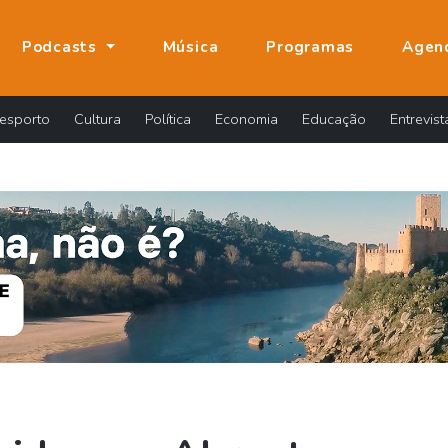
Podcasts
Música
Programas
Agen
esporto
Cultura
Política
Economia
Educação
Entrevist