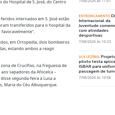
7/08/2026 às 11:07
do Hospital de S. José, do Centro
D
ENTRONCAMENTO:
 feridos internados em S. José estão
Internacional da
foram transferidos para o hospital da
Juventude comem
com atividades
ir favoravelmente".
desportivas
7/08/2026 às 10:23
nados, em Ortopedia, dois bombeiros
das, estando ambos a reagir
Projet
ULS LEZÍRIA:
piloto testa aplic
 zona de Crucifixo, na freguesia de
ISBAR para unifor
passagem de turn
 aos sapadores da Afocelca –
7/08/2026 às 10:06
 disse segunda-feira à Lusa a
s, Maria do Céu Albuquerque.