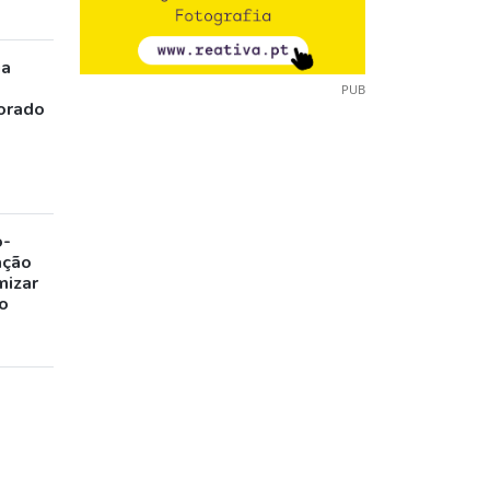
ia
PUB
orado
o-
ação
mizar
o