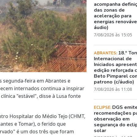
acompanha defini
das zonas de
aceleração para
energias renovávei
áudio)
7/08/2026 às 15:05
18.º Tor
ABRANTES:
Internacional de
Iniciados apresen
edição reforçada 
Beto Pimparel co
s segunda-feira em Abrantes e
patrono (c/áudio)
ecem internados continua a inspirar
7/08/2026 às 11:08
línica "estável", disse à Lusa fonte
DGS emit
ECLIPSE:
recomendações p
tro Hospitalar do Médio Tejo (CHMT,
observação em
antes e Tomar), o ferido que
segurança do ecli
solar
rvado" é um dos três que foram