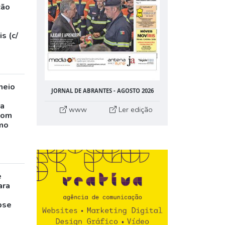
ção
s (c/
neio
JORNAL DE ABRANTES - AGOSTO 2026
ta
www
Ler edição
com
mo
e
ara
pse