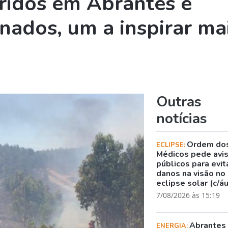
eridos em Abrantes e
nados, um a inspirar ma
Outras
notícias
Ordem do
ECLIPSE:
Médicos pede avi
públicos para evit
danos na visão no
eclipse solar (c/á
7/08/2026 às 15:19
Abrantes
ENERGIA: