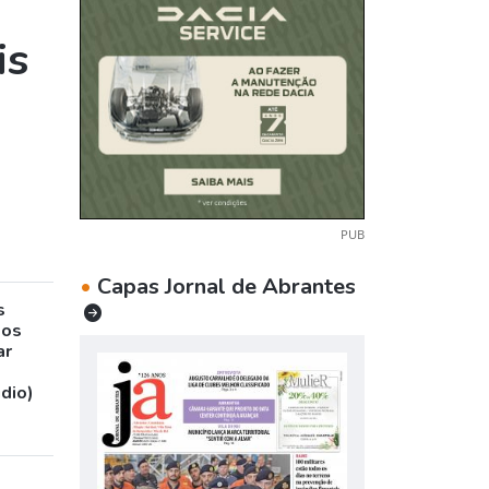
is
PUB
•
Capas Jornal de Abrantes
s
sos
ar
udio)