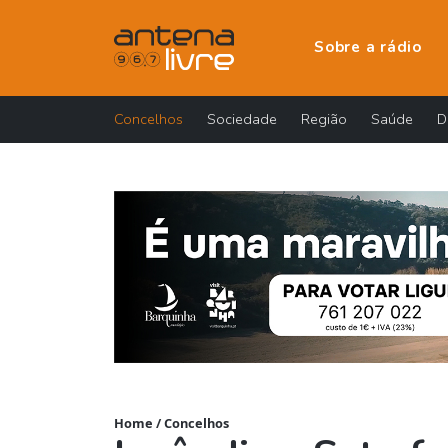
Sobre a rádio
Concelhos
Sociedade
Região
Saúde
D
Home
/
Concelhos