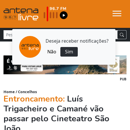
Deseja receber notificações?
Não
Sim
PUB
Home
/
Concelhos
Entroncamento:
Luís
Trigacheiro e Camané vão
passar pelo Cineteatro São
João