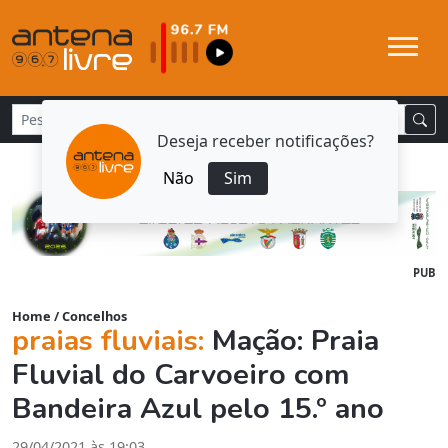
Deseja receber notificações?
Não
Sim
PUB
Home
/
Concelhos
praias fluviais:
Mação: Praia
Fluvial do Carvoeiro com
Bandeira Azul pelo 15.º ano
29/04/2021 às 19:03