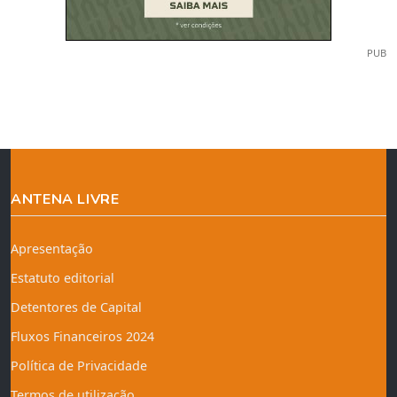
PUB
ANTENA LIVRE
Apresentação
Estatuto editorial
Detentores de Capital
Fluxos Financeiros 2024
Política de Privacidade
Termos de utilização