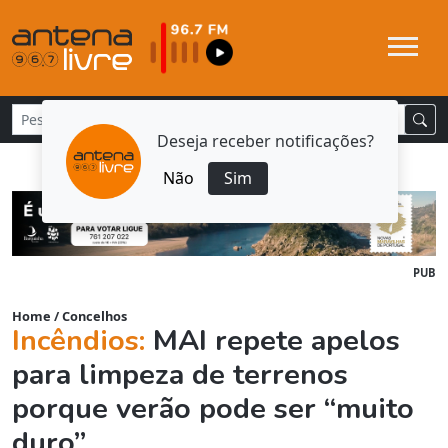
Deseja receber notificações?
Não
Sim
PUB
Home
/
Concelhos
Incêndios:
MAI repete apelos
para limpeza de terrenos
porque verão pode ser “muito
duro”