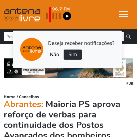
Deseja receber notificações?
Não
Sim
PUB
Home
/
Concelhos
Abrantes:
Maioria PS aprova
reforço de verbas para
continuidade dos Postos
Avançados dos bombeiros