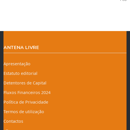
ANTENA LIVRE
Apresentação
Estatuto editorial
Detentores de Capital
Fluxos Financeiros 2024
Política de Privacidade
Termos de utilização
Contactos