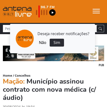
Deseja receber notificações?
Não
Sim
PUB
Home
/
Concelhos
Mação:
Município assinou
contrato com nova médica (c/
áudio)
30/08/2024 às 19:54