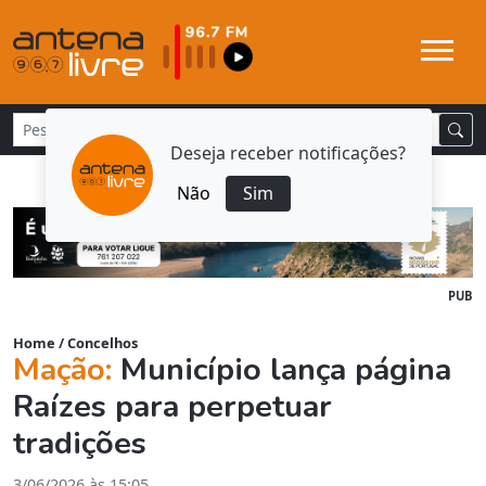
Deseja receber notificações?
Não
Sim
PUB
Home
/
Concelhos
Mação:
Município lança página
Raízes para perpetuar
tradições
3/06/2026 às 15:05