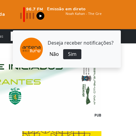
Emissão em direto
da
as
Deseja receber notificações?
Não
Sim
PUB