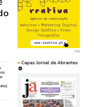
e
do
PUB
•
Capas Jornal de Abrantes
s
sos
ar
udio)