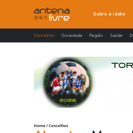
Sobre a rádio
Concelhos
Sociedade
Região
Saúde
D
Home
/
Concelhos