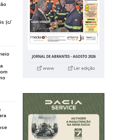
ção
s (c/
neio
JORNAL DE ABRANTES - AGOSTO 2026
ta
www
Ler edição
com
mo
e
ara
pse