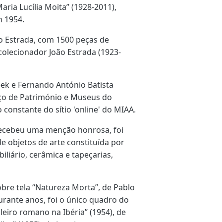
ria Lucília Moita” (1928-2011),
m 1954.
o Estrada, com 1500 peças de
 colecionador João Estrada (1923-
ek e Fernando António Batista
iço de Património e Museus do
constante do sítio 'online' do MIAA.
recebeu uma menção honrosa, foi
 objetos de arte constituída por
iliário, cerâmica e tapeçarias,
obre tela “Natureza Morta”, de Pablo
durante anos, foi o único quadro do
eiro romano na Ibéria” (1954), de