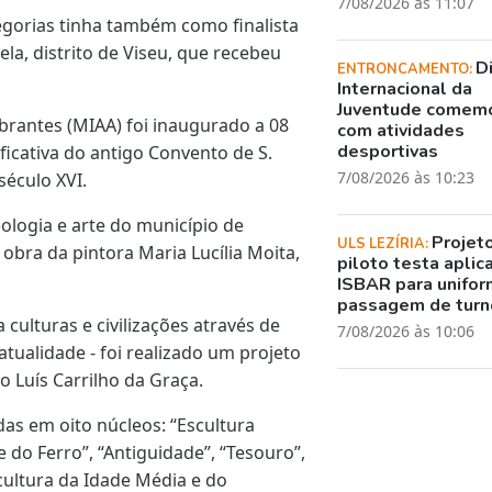
7/08/2026 às 11:07
egorias tinha também como finalista
a, distrito de Viseu, que recebeu
D
ENTRONCAMENTO:
Internacional da
Juventude comem
brantes (MIAA) foi inaugurado a 08
com atividades
desportivas
icativa do antigo Convento de S.
7/08/2026 às 10:23
século XVI.
ologia e arte do município de
Projet
ULS LEZÍRIA:
obra da pintora Maria Lucília Moita,
piloto testa aplic
ISBAR para unifor
passagem de turn
 culturas e civilizações através de
7/08/2026 às 10:06
atualidade - foi realizado um projeto
ão Luís Carrilho da Graça.
as em oito núcleos: “Escultura
 do Ferro”, “Antiguidade”, “Tesouro”,
cultura da Idade Média e do