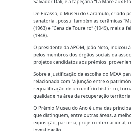
Salvador Dali, e a tapeçaria “La Mare aux Étoi
De Picasso, o Museu do Caramulo, criado po
sanatorial, possui também as cerâmicas “Mul
(1963) e “Cena de Toureiro” (1949), mais a 
(1948).
O presidente da APOM, João Neto, indicou à
pelos membros dos órgãos sociais da associ
projetos candidatos aos prémios, provenien
Sobre a justificação da escolha do MIAA pa
relacionada com "a junção entre o patrimóni
requalificação de um edifício histórico, to
qualidade na área da recuperação territorial
O Prémio Museu do Ano é uma das principai
que distinguem, entre outras áreas, a melh
exposição, parceria, projeto internacional, c
investigação.