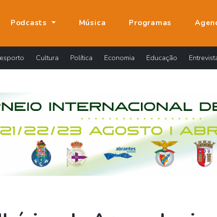
Podcasts
Música
Programas
Agen
esporto
Cultura
Política
Economia
Educação
Entrevist