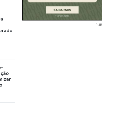
ia
PUB
orado
o-
ação
mizar
o