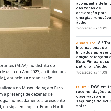
acompanha defini
das zonas de
aceleração para
energias renovávei
áudio)
7/08/2026 às 15:05
18.º Tor
ABRANTES:
Internacional de
Iniciados apresen
edição reforçada 
Beto Pimparel co
rantes (MIAA), no distrito de
patrono (c/áudio)
o Museu do Ano 2023, atribuído pela
7/08/2026 às 11:08
M), anunciou a organização.
DGS emit
ECLIPSE:
ealizada no Museu do Ar, em Pero
recomendações p
om a presença de dezenas de
observação em
ologia, nomeadamente a presidente
segurança do ecli
solar
 na sigla em inglês), Emma Nardi.