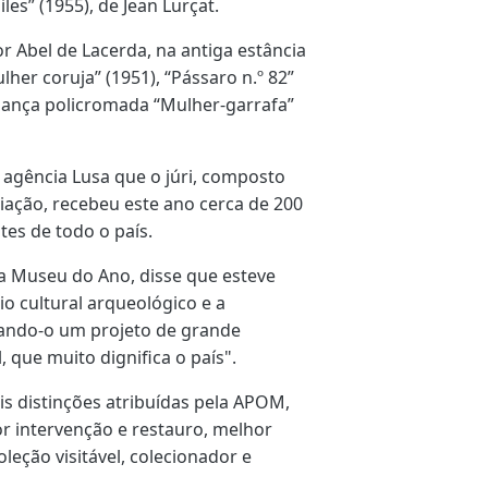
les” (1955), de Jean Lurçat.
r Abel de Lacerda, na antiga estância
her coruja” (1951), “Pássaro n.º 82”
faiança policromada “Mulher-garrafa”
 agência Lusa que o júri, composto
ação, recebeu este ano cerca de 200
tes de todo o país.
ra Museu do Ano, disse que esteve
o cultural arqueológico e a
rnando-o um projeto de grande
, que muito dignifica o país".
s distinções atribuídas pela APOM,
or intervenção e restauro, melhor
oleção visitável, colecionador e