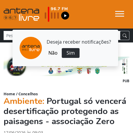
Deseja receber notificações?
Não
Sim
PUB
Home
/
Concelhos
Ambiente:
Portugal só vencerá
desertificação protegendo as
paisagens - associação Zero
17/06/2026 às 09:03