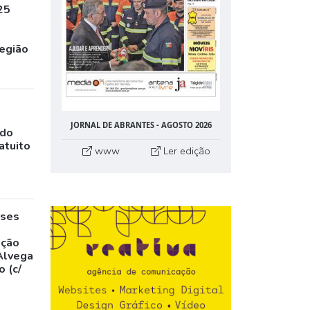
25
egião
JORNAL DE ABRANTES - AGOSTO 2026
ado
atuito
www
Ler edição
eses
,
ação
Alvega
 (c/