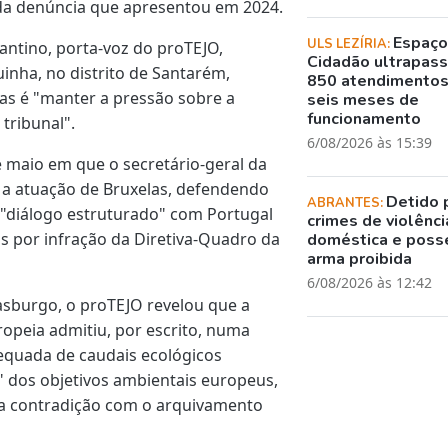
da denúncia que apresentou em 2024.
Espaç
ULS LEZÍRIA:
antino, porta-voz do proTEJO,
Cidadão ultrapass
nha, no distrito de Santarém,
850 atendimento
ias é "manter a pressão sobre a
seis meses de
funcionamento
 tribunal".
6/08/2026 às 15:39
 maio em que o secretário-geral da
 a atuação de Bruxelas, defendendo
Detido 
ABRANTES:
o "diálogo estruturado" com Portugal
crimes de violênci
s por infração da Diretiva-Quadro da
doméstica e poss
arma proibida
6/08/2026 às 12:42
asburgo, o proTEJO revelou que a
opeia admitiu, por escrito, numa
dequada de caudais ecológicos
 dos objetivos ambientais europeus,
ma contradição com o arquivamento