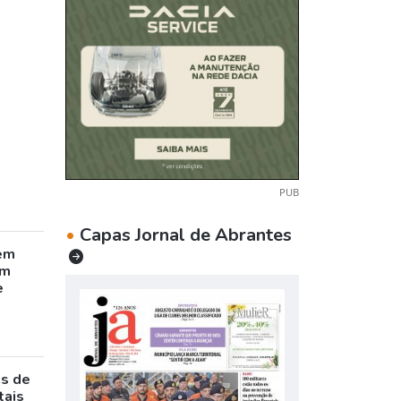
PUB
•
Capas Jornal de Abrantes
em
êm
e
as de
tais