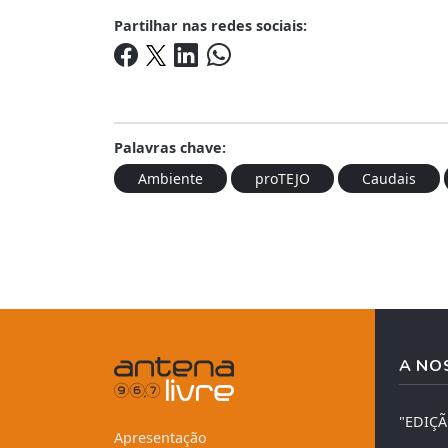
Partilhar nas redes sociais:
Palavras chave:
Ambiente
proTEJO
Caudais
A NO
"EDIÇ
Apresentação