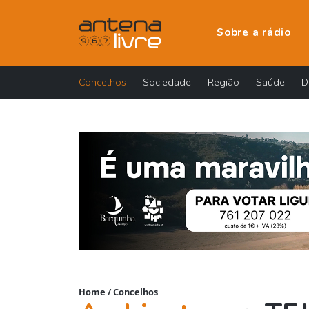
Sobre a rádio
Concelhos
Sociedade
Região
Saúde
D
Home
/
Concelhos