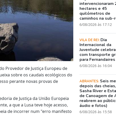
intervencionaram 
hectares e 45
quilómetros de
caminhos na sub-r
6/08/2026 às 17:12
Dia
VILA DE REI:
Internacional da
Juventude celebr
com transporte gr
para Fernandaires
6/08/2026 às 16:04
o Provedor de Justiça Europeu de
ueixa sobre os caudais ecológicos do
Seis m
cesso perante novas provas de
ABRANTES:
depois das cheias
Sasha River e Est
de Canoagem de 
edoria de Justiça da União Europeia
reabrem ao público
nte, a que a Lusa teve hoje acesso,
áudio e fotos)
eia de incorrer num "erro manifesto
6/08/2026 às 15:58