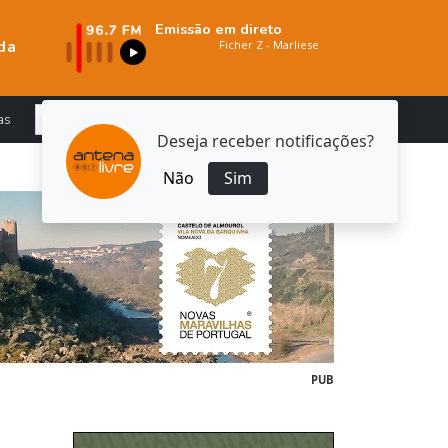
Emissão em direto
da
as
Deseja receber notificações?
Não
Sim
PUB