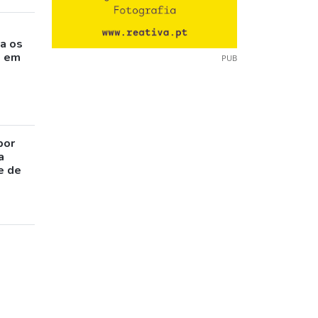
o
a os
s em
PUB
por
a
e de