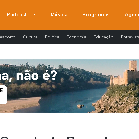
Podcasts
Música
Programas
Agen
esporto
Cultura
Política
Economia
Educação
Entrevist