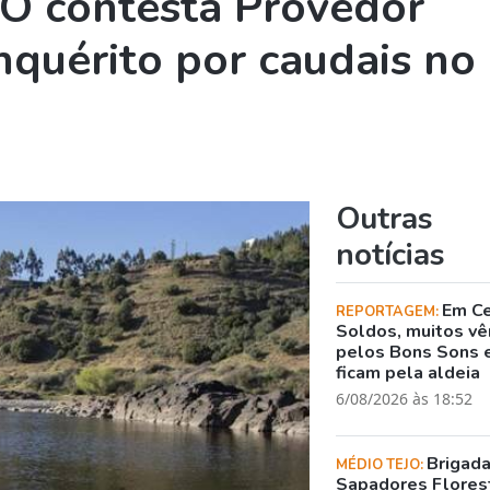
O contesta Provedor
nquérito por caudais no
Outras
notícias
Em C
REPORTAGEM:
Soldos, muitos v
pelos Bons Sons 
ficam pela aldeia
6/08/2026 às 18:52
Brigad
MÉDIO TEJO:
Sapadores Flores