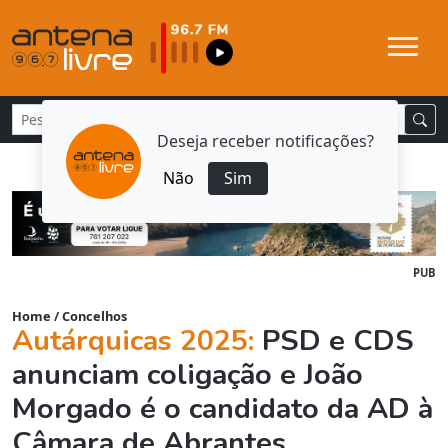
Deseja receber notificações?
Não
Sim
PUB
Home
/
Concelhos
Autárquicas 2025:
PSD e CDS
anunciam coligação e João
Morgado é o candidato da AD à
Câmara de Abrantes