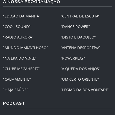
A NOSSA PROGRAMAÇÃO
"EDIÇÃO DA MANHÃ"
"CENTRAL DE ESCUTA"
"COOL SOUND"
"DANCE POWER"
"RÁDIO AURORA"
"DISTO E DAQUILO"
"MUNDO MARAVILHOSO"
"ANTENA DESPORTIVA"
"NA ERA DO VINIL"
"POWERPLAY"
"CLUBE MEGAHERTZ"
"A QUEDA DOS ANJOS"
"CALMAMENTE"
"UM CERTO ORIENTE"
"HAJA SAÚDE"
"LEGIÃO DA BOA VONTADE"
PODCAST