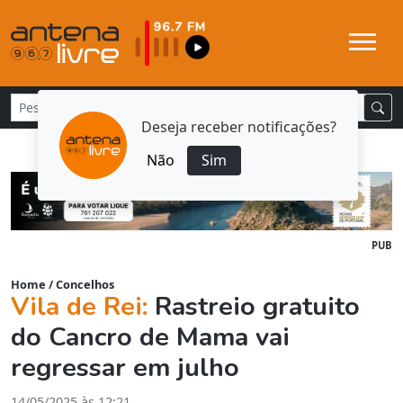
Deseja receber notificações?
Não
Sim
PUB
Home
/
Concelhos
Vila de Rei:
Rastreio gratuito
do Cancro de Mama vai
regressar em julho
14/05/2025 às 12:21