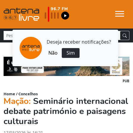
Deseja receber notificações?
Não
Sim
PUB
Home
/
Concelhos
Mação:
Seminário internacional
debate património e paisagens
culturais
17/03/2026 às 16:21