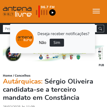
Deseja receber notificações?
Não
Sim
PUB
Home
/
Concelhos
Autárquicas:
Sérgio Oliveira
candidata-se a terceiro
mandato em Constância
28/02/2025 às 11:09