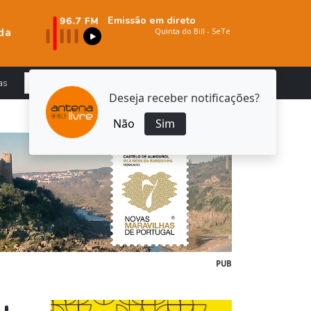
Emissão em direto
da
as
Deseja receber notificações?
Não
Sim
PUB