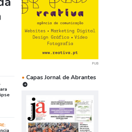
da
a
PUB
•
Capas Jornal de Abrantes
s
para
lipse
RE:
ncia