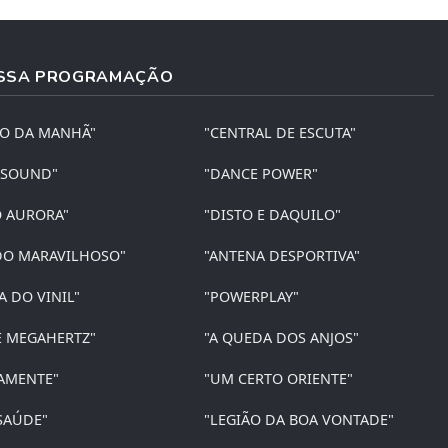
SSA PROGRAMAÇÃO
ÃO DA MANHÃ"
"CENTRAL DE ESCUTA"
 SOUND"
"DANCE POWER"
O AURORA"
"DISTO E DAQUILO"
O MARAVILHOSO"
"ANTENA DESPORTIVA"
A DO VINIL"
"POWERPLAY"
E MEGAHERTZ"
"A QUEDA DOS ANJOS"
AMENTE"
"UM CERTO ORIENTE"
SAÚDE"
"LEGIÃO DA BOA VONTADE"