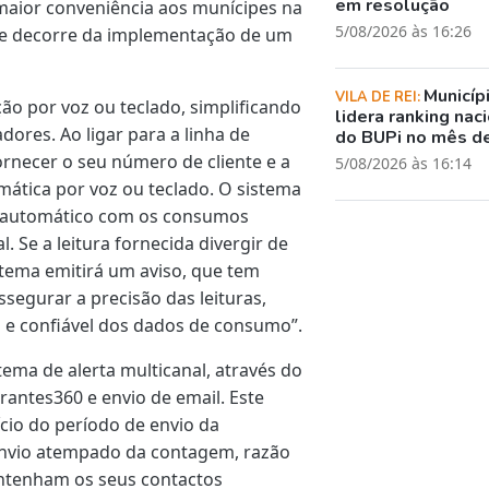
em resolução
aior conveniência aos munícipes na
5/08/2026 às 16:26
que decorre da implementação de um
Municíp
VILA DE REI:
o por voz ou teclado, simplificando
lidera ranking nac
dores. Ao ligar para a linha de
do BUPi no mês de
fornecer o seu número de cliente e a
5/08/2026 às 16:14
omática por voz ou teclado. O sistema
o automático com os consumos
al. Se a leitura fornecida divergir de
istema emitirá um aviso, que tem
ssegurar a precisão das leituras,
 e confiável dos dados de consumo”.
ma de alerta multicanal, através do
rantes360 e envio de email. Este
nício do período de envio da
nvio atempado da contagem, razão
antenham os seus contactos