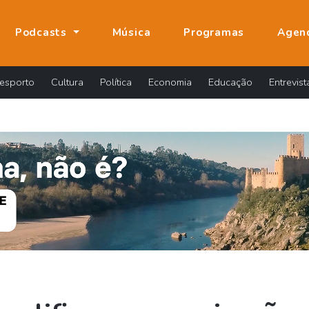
Podcasts
Música
Programas
Agen
esporto
Cultura
Política
Economia
Educação
Entrevist