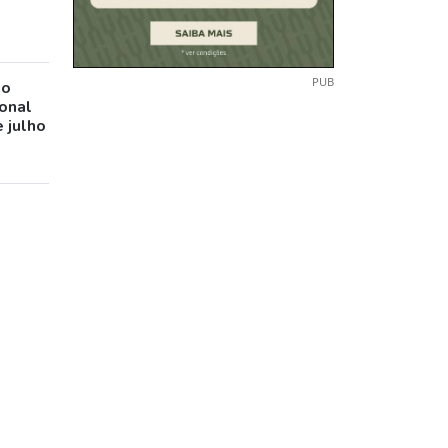
PUB
io
ional
 julho