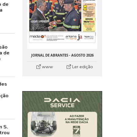
o de
da
rsão
a de
JORNAL DE ABRANTES - AGOSTO 2026
m
www
Ler edição
des
a
ação
m S.
trou