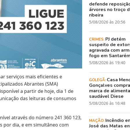
defende reposiçã
árvores no troço 
ribeira
5/08/2026 às 20:56
PJ detém
CRIMES:
suspeito de exto
agravada com arm
fogo em Santaré
5/08/2026 às 19:40
 serviços mais eficientes e
Casa Men
GOLEGÃ:
cipalizados Abrantes (SMA)
Gonçalves compr
marca de aliment
ponível a partir de hoje, dia 1 de
saudável Diese
municação das leituras de consumos
5/08/2026 às 16:48
ponível através do número 241 360 123,
Incêndio e
MAÇÃO:
as por dia, e em simultâneo com
José das Matas en