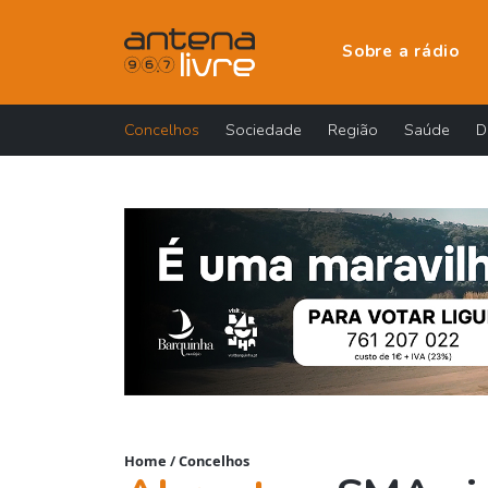
Sobre a rádio
Concelhos
Sociedade
Região
Saúde
D
Home
/
Concelhos