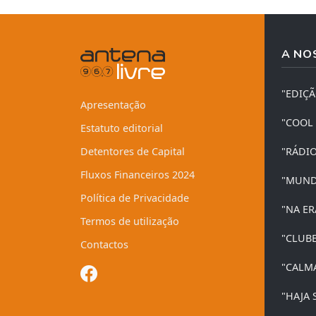
A NO
"EDIÇ
Apresentação
"COOL
Estatuto editorial
Detentores de Capital
"RÁDI
Fluxos Financeiros 2024
"MUND
Política de Privacidade
"NA ER
Termos de utilização
"CLUB
Contactos
"CALM
"HAJA 