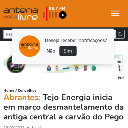
Deseja receber notificações?
Não
Sim
PUB
Home
/
Concelhos
Abrantes:
Tejo Energia inicia
em março desmantelamento da
antiga central a carvão do Pego
19/02/2026 às 14:14