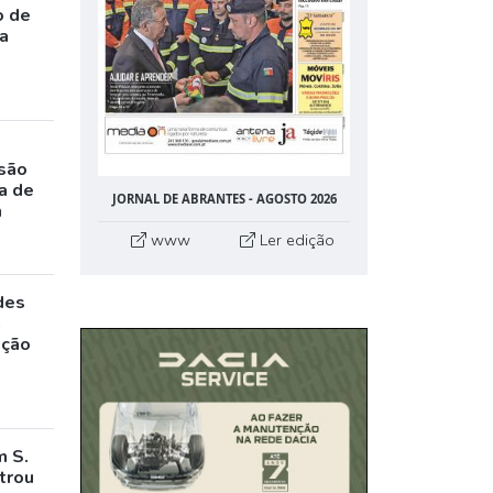
o de
da
rsão
a de
JORNAL DE ABRANTES - AGOSTO 2026
m
www
Ler edição
des
a
ação
m S.
trou