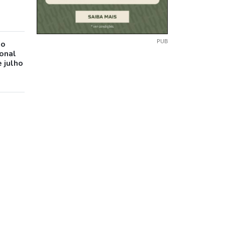
PUB
io
ional
 julho