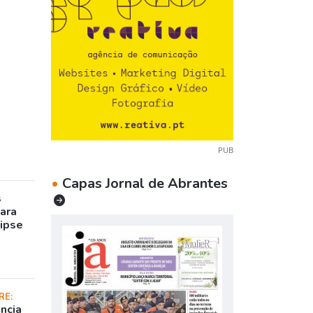
PUB
•
Capas Jornal de Abrantes
s
para
lipse
RE:
ncia