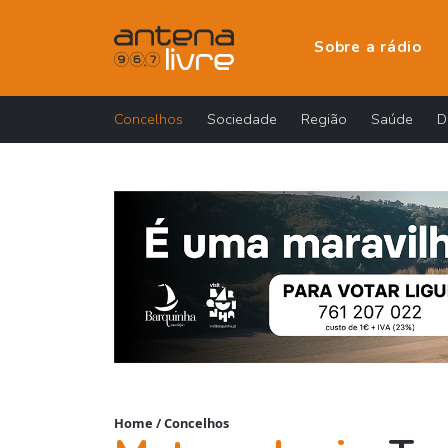
Sobre a rádio
Concelhos
Sociedade
Região
Saúde
D
Home
/
Concelhos