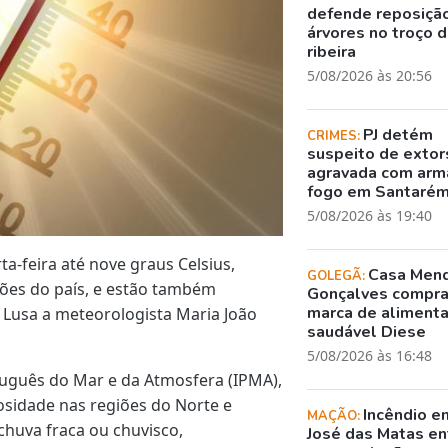
defende reposiçã
árvores no troço 
ribeira
5/08/2026 às 20:56
PJ detém
CRIMES:
suspeito de exto
agravada com arm
fogo em Santaré
5/08/2026 às 19:40
a-feira até nove graus Celsius,
Casa Men
GOLEGÃ:
ões do país, e estão também
Gonçalves compr
marca de aliment
à Lusa a meteorologista Maria João
saudável Diese
5/08/2026 às 16:48
tuguês do Mar e da Atmosfera (IPMA),
losidade nas regiões do Norte e
Incêndio e
MAÇÃO:
 chuva fraca ou chuvisco,
José das Matas en