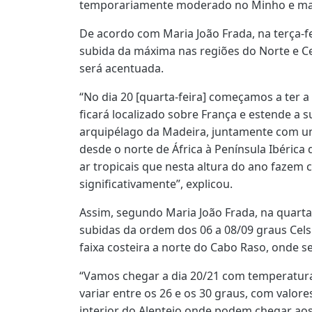
temporariamente moderado no Minho e mais 
De acordo com Maria João Frada, na terça-
subida da máxima nas regiões do Norte e Ce
será acentuada.
“No dia 20 [quarta-feira] começamos a ter a
ficará localizado sobre França e estende a s
arquipélago da Madeira, juntamente com um
desde o norte de África à Península Ibéric
ar tropicais que nesta altura do ano faze
significativamente”, explicou.
Assim, segundo Maria João Frada, na quarta
subidas da ordem dos 06 a 08/09 graus Cels
faixa costeira a norte do Cabo Raso, onde s
“Vamos chegar a dia 20/21 com temperaturas
variar entre os 26 e os 30 graus, com valore
interior do Alentejo onde podem chegar aos 