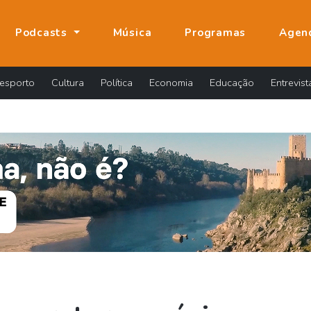
Podcasts
Música
Programas
Agen
esporto
Cultura
Política
Economia
Educação
Entrevist