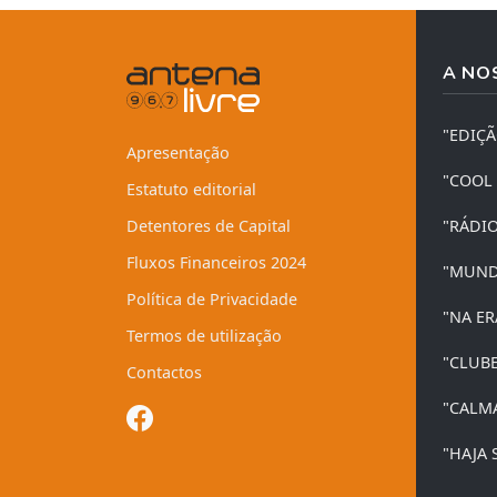
A NO
"EDIÇ
Apresentação
"COOL
Estatuto editorial
Detentores de Capital
"RÁDI
Fluxos Financeiros 2024
"MUND
Política de Privacidade
"NA ER
Termos de utilização
"CLUB
Contactos
"CALM
"HAJA 