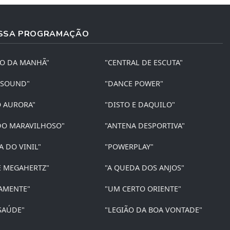
SSA PROGRAMAÇÃO
ÃO DA MANHÃ"
"CENTRAL DE ESCUTA"
 SOUND"
"DANCE POWER"
O AURORA"
"DISTO E DAQUILO"
O MARAVILHOSO"
"ANTENA DESPORTIVA"
A DO VINIL"
"POWERPLAY"
E MEGAHERTZ"
"A QUEDA DOS ANJOS"
AMENTE"
"UM CERTO ORIENTE"
SAÚDE"
"LEGIÃO DA BOA VONTADE"