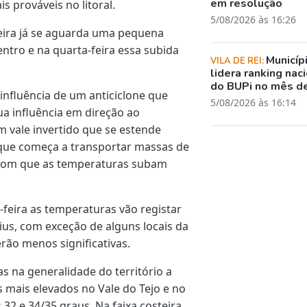
em resolução
prováveis no litoral.
5/08/2026 às 16:26
feira já se aguarda uma pequena
ntro e na quarta-feira essa subida
Municíp
VILA DE REI:
lidera ranking nac
do BUPi no mês de
 influência de um anticiclone que
5/08/2026 às 16:14
ua influência em direção ao
 vale invertido que se estende
a que começa a transportar massas de
m com que as temperaturas subam
-feira as temperaturas vão registar
ius, com exceção de alguns locais da
erão menos significativas.
 na generalidade do território a
s mais elevados no Vale do Tejo e no
32 e 34/35 graus. Na faixa costeira