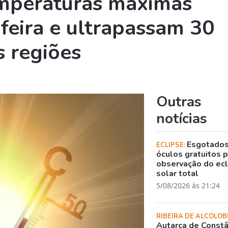
mperaturas máximas
feira e ultrapassam 30
 regiões
Outras
notícias
Esgotado
ECLIPSE:
óculos gratuitos 
observação do ec
solar total
5/08/2026 às 21:24
RIBEIRA DE ALCOLOB
Autarca de Constâ