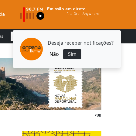
Emissão em direto
da
as
Deseja receber notificações?
Não
Sim
PUB