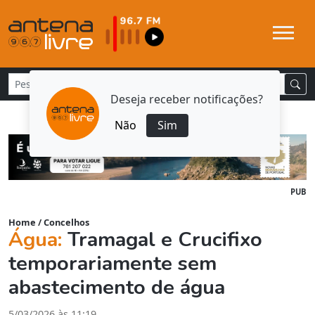
Deseja receber notificações?
Não
Sim
PUB
Home
/
Concelhos
Água:
Tramagal e Crucifixo
temporariamente sem
abastecimento de água
5/03/2026 às 11:19