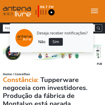
Deseja receber notificações?
Não
Sim
PUB
Home
/
Concelhos
Constância:
Tupperware
negoceia com investidores.
Produção da fábrica de
Montalvo está parada