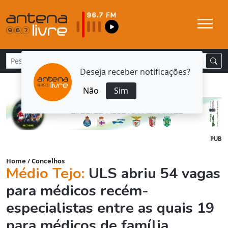
Deseja receber notificações?
Não
Sim
PUB
Home
/
Concelhos
Médio Tejo:
ULS abriu 54 vagas
para médicos recém-
especialistas entre as quais 19
para médicos de família