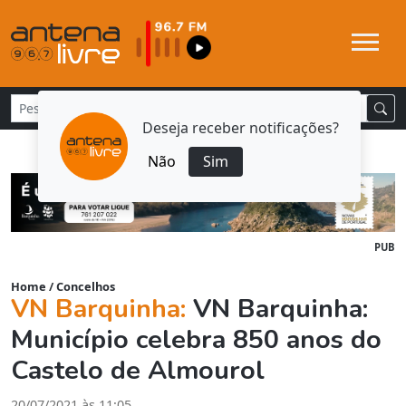
Deseja receber notificações?
Não
Sim
PUB
Home
/
Concelhos
VN Barquinha:
VN Barquinha:
Município celebra 850 anos do
Castelo de Almourol
20/07/2021 às 11:05