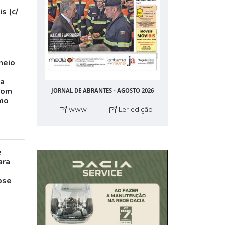
s (c/
neio
ta
com
JORNAL DE ABRANTES - AGOSTO 2026
mo
www
Ler edição
e
ara
pse