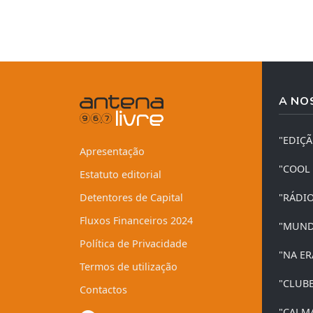
A NO
"EDIÇ
Apresentação
"COOL
Estatuto editorial
Detentores de Capital
"RÁDI
Fluxos Financeiros 2024
"MUND
Política de Privacidade
"NA ER
Termos de utilização
"CLUB
Contactos
"CALM