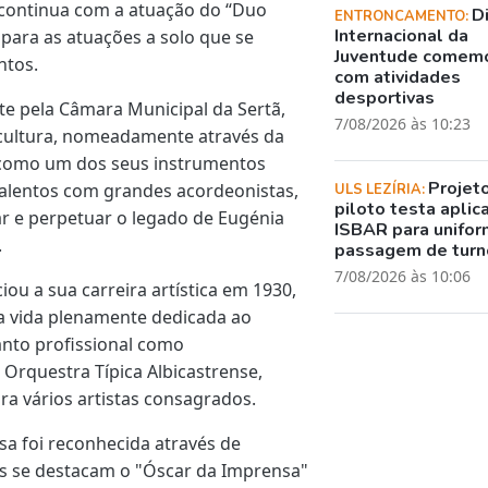
a continua com a atuação do “Duo
D
ENTRONCAMENTO:
Internacional da
para as atuações a solo que se
Juventude comem
ntos.
com atividades
desportivas
e pela Câmara Municipal da Sertã,
7/08/2026 às 10:23
a cultura, nomeadamente através da
 como um dos seus instrumentos
Projet
talentos com grandes acordeonistas,
ULS LEZÍRIA:
piloto testa aplic
e perpetuar o legado de Eugénia
ISBAR para unifor
.
passagem de turn
7/08/2026 às 10:06
iou a sua carreira artística em 1930,
 vida plenamente dedicada ao
anto profissional como
Orquestra Típica Albicastrense,
a vários artistas consagrados.
a foi reconhecida através de
ais se destacam o "Óscar da Imprensa"