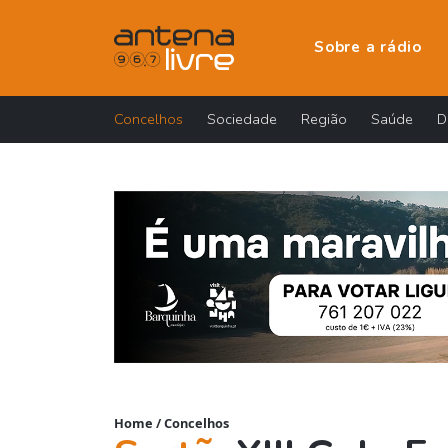
Sobre a rádio
Concelhos
Sociedade
Região
Saúde
D
Home
/
Concelhos