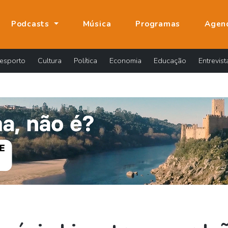
Podcasts
Música
Programas
Agen
esporto
Cultura
Política
Economia
Educação
Entrevist