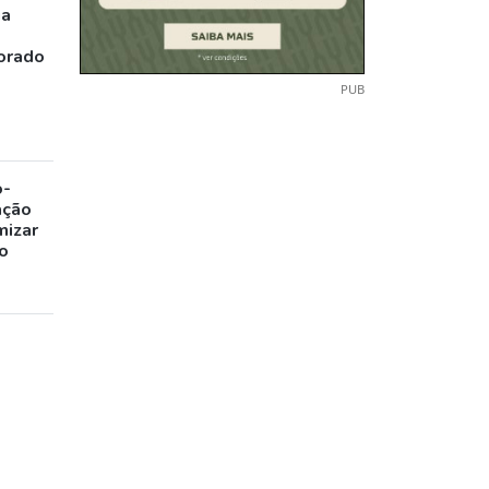
ia
orado
PUB
o-
ação
mizar
o