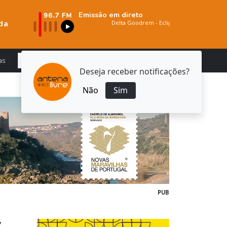
Emissão em direto
da
as
Deseja receber notificações?
Não
Sim
PUB