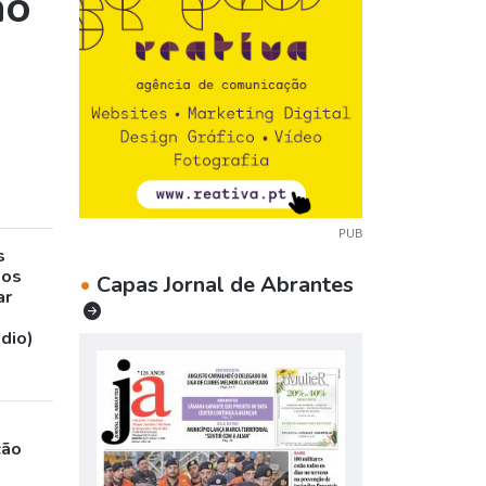
ão
PUB
s
sos
•
Capas Jornal de Abrantes
ar
udio)
ção