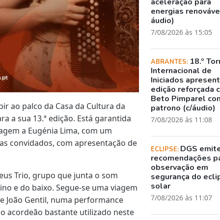
aceleração para
energias renovávei
áudio)
7/08/2026 às 15:05
18.º Tor
ABRANTES:
Internacional de
Iniciados apresen
edição reforçada 
Beto Pimparel co
ubir ao palco da Casa da Cultura da
patrono (c/áudio)
ra a sua 13.ª edição. Está garantida
7/08/2026 às 11:08
nagem a Eugénia Lima, com um
stas convidados, com apresentação de
DGS emit
ECLIPSE:
recomendações p
observação em
eus Trio, grupo que junta o som
segurança do ecli
solar
olino e do baixo. Segue-se uma viagem
7/08/2026 às 11:07
de João Gentil, numa performance
 acordeão bastante utilizado neste