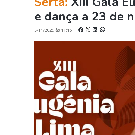
Sertã:
XIII Gala E
e dança a 23 de 
5/11/2025 às 11:15