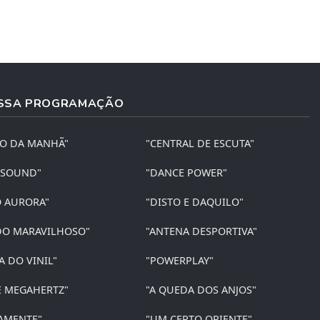
SSA PROGRAMAÇÃO
ÃO DA MANHÃ"
"CENTRAL DE ESCUTA"
 SOUND"
"DANCE POWER"
O AURORA"
"DISTO E DAQUILO"
O MARAVILHOSO"
"ANTENA DESPORTIVA"
A DO VINIL"
"POWERPLAY"
E MEGAHERTZ"
"A QUEDA DOS ANJOS"
AMENTE"
"UM CERTO ORIENTE"