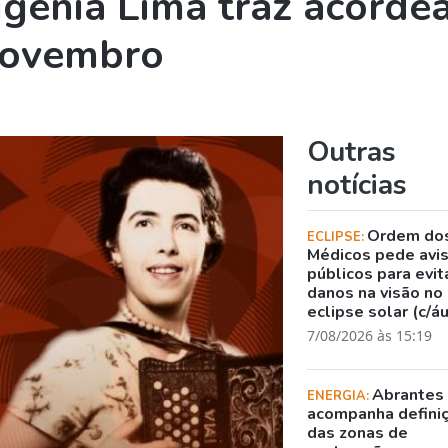
ugénia Lima traz acorde
novembro
Outras
notícias
Ordem do
ECLIPSE:
Médicos pede avi
públicos para evit
danos na visão no
eclipse solar (c/á
7/08/2026 às 15:19
Abrantes
ENERGIA:
acompanha defini
das zonas de