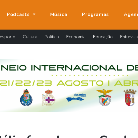
Podcasts
Música
Programas
Agen
esporto
Cultura
Política
Economia
Educação
Entrevist