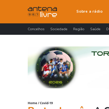
Sobre a rádio
Concelhos
Sociedade
Região
Saúde
D
Home
/
Covid-19