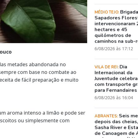
Brigad
MÉDIO TEJO:
Sapadores Flores
intervencionaram 
hectares e 45
quilómetros de
caminhos na sub-r
6/08/2026 às 17:12
pouco
das metades abandonada no
Dia
VILA DE REI:
é, sempre com base no combate ao
Internacional da
Juventude celebr
eceita de fácil preparação e muito
com transporte gr
para Fernandaires
6/08/2026 às 16:04
m aroma intenso a limão e pode ser
Seis m
ABRANTES:
biscoitos ou simplesmente com
depois das cheias
Sasha River e Est
de Canoagem de 