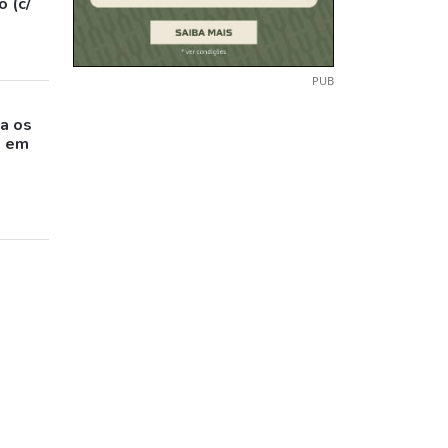
 (c/
PUB
o
a os
s em