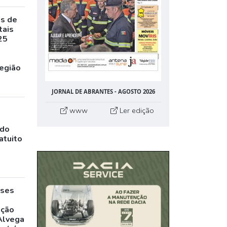
as de
tais
25
egião
JORNAL DE ABRANTES - AGOSTO 2026
www
Ler edição
ado
atuito
eses
,
ação
Alvega