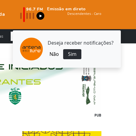
Emissão em direto
da
as
Deseja receber notificações?
Não
Sim
PUB