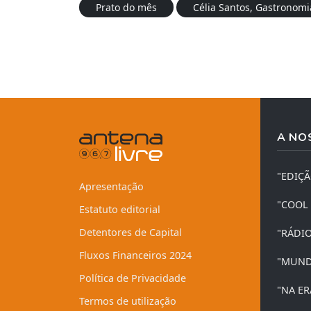
Prato do mês
Célia Santos, Gastronomi
A NO
"EDIÇ
Apresentação
"COOL
Estatuto editorial
Detentores de Capital
"RÁDI
Fluxos Financeiros 2024
"MUND
Política de Privacidade
"NA ER
Termos de utilização