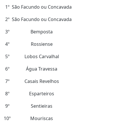
1º
São Facundo ou Concavada
2º
São Facundo ou
Concavada
3º
Bemposta
4º
Rossiense
5º
Lobos Carvalhal
6º
Água Travessa
7º
Casais Revelhos
8º
Esparteiros
9º
Sentieiras
10º
Mouriscas