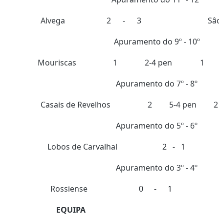
Alvega
2
-
3
Sâ
Apuramento do 9º - 10º
Mouriscas
1
2-4 pen
1
Apuramento do 7º - 8º
Casais de Revelhos
2
5-4 pen
2
Apuramento do 5º - 6º
Lobos de Carvalhal
2
-
1
Apuramento do 3º - 4º
Rossiense
0
-
1
EQUIPA