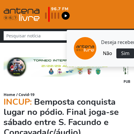
Deseja receber
Não
Sim
PUB
Home
/
Covid-19
INCUP:
Bemposta conquista
lugar no pódio. Final joga-se
sábado entre S. Facundo e
Concavada(c/áudio)