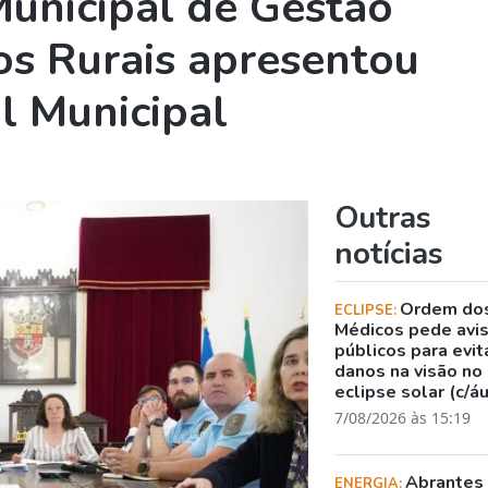
unicipal de Gestão
os Rurais apresentou
l Municipal
Outras
notícias
Ordem do
ECLIPSE:
Médicos pede avi
públicos para evit
danos na visão no
eclipse solar (c/á
7/08/2026 às 15:19
Abrantes
ENERGIA: