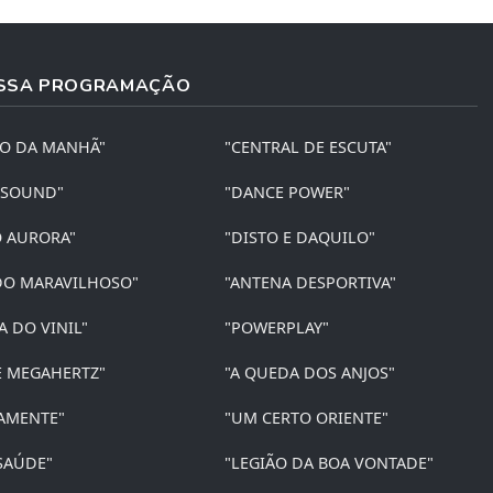
SSA PROGRAMAÇÃO
ÃO DA MANHÃ"
"CENTRAL DE ESCUTA"
 SOUND"
"DANCE POWER"
O AURORA"
"DISTO E DAQUILO"
O MARAVILHOSO"
"ANTENA DESPORTIVA"
A DO VINIL"
"POWERPLAY"
E MEGAHERTZ"
"A QUEDA DOS ANJOS"
AMENTE"
"UM CERTO ORIENTE"
SAÚDE"
"LEGIÃO DA BOA VONTADE"