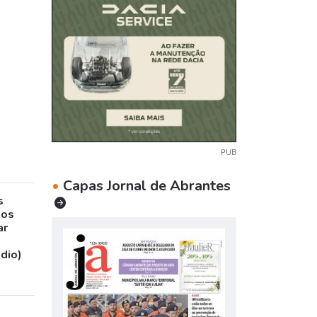
PUB
•
Capas Jornal de Abrantes
s
sos
ar
udio)