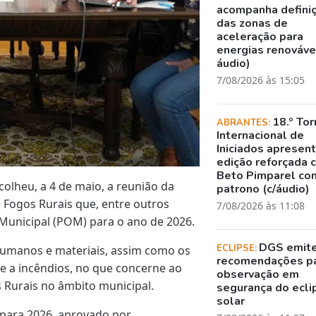
acompanha defini
das zonas de
aceleração para
energias renovávei
áudio)
7/08/2026 às 15:05
18.º Tor
ABRANTES:
Internacional de
Iniciados apresen
edição reforçada 
Beto Pimparel co
colheu, a 4 de maio, a reunião da
patrono (c/áudio)
 Fogos Rurais que, entre outros
7/08/2026 às 11:08
Municipal (POM) para o ano de 2026.
DGS emit
ECLIPSE:
humanos e materiais, assim como os
recomendações p
 a incêndios, no que concerne ao
observação em
s Rurais no âmbito municipal.
segurança do ecli
solar
para 2026, aprovado por