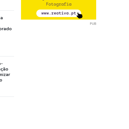
ia
PUB
orado
o-
ação
mizar
o