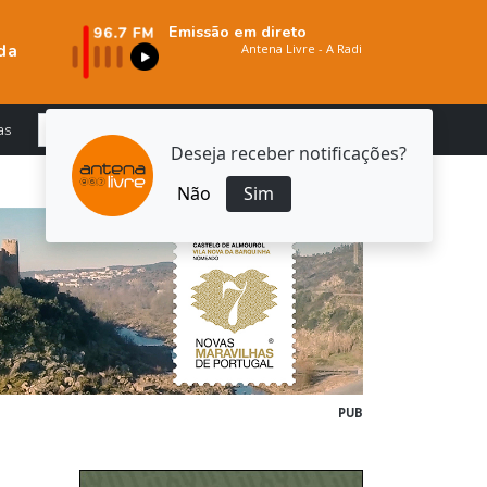
Emissão em direto
da
as
Deseja receber notificações?
Não
Sim
PUB