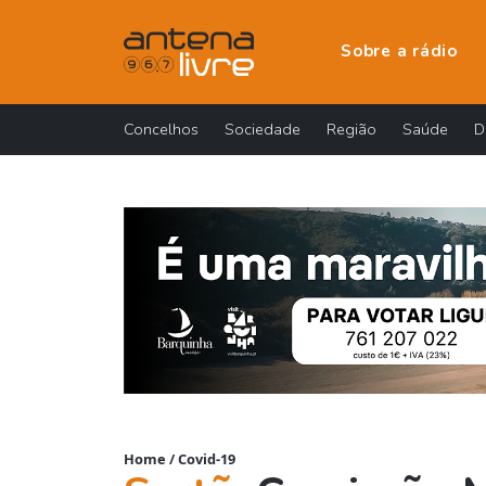
Sobre a rádio
Concelhos
Sociedade
Região
Saúde
D
Home
/
Covid-19