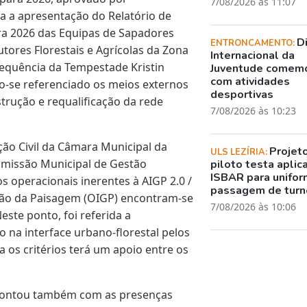
7/08/2026 às 11:07
a a apresentação do Relatório de
ara 2026 das Equipas de Sapadores
D
ENTRONCAMENTO:
utores Florestais e Agrícolas da Zona
Internacional da
sequência da Tempestade Kristin
Juventude comem
com atividades
-se referenciado os meios externos
desportivas
trução e requalificação da rede
7/08/2026 às 10:23
ção Civil da Câmara Municipal da
Projet
ULS LEZÍRIA:
omissão Municipal de Gestão
piloto testa aplic
ISBAR para unifor
s operacionais inerentes à AIGP 2.0 /
passagem de turn
stão da Paisagem (OIGP) encontram-se
7/08/2026 às 10:06
este ponto, foi referida a
 na interface urbano-florestal pelos
 os critérios terá um apoio entre os
o contou também com as presenças