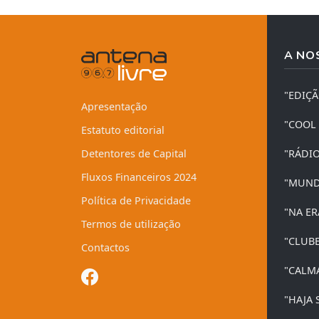
A NO
"EDIÇ
Apresentação
"COOL
Estatuto editorial
Detentores de Capital
"RÁDI
Fluxos Financeiros 2024
"MUND
Política de Privacidade
"NA ER
Termos de utilização
"CLUB
Contactos
"CALM
"HAJA 