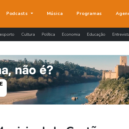
Podcasts
Música
Programas
Agen
esporto
Cultura
Política
Economia
Educação
Entrevist