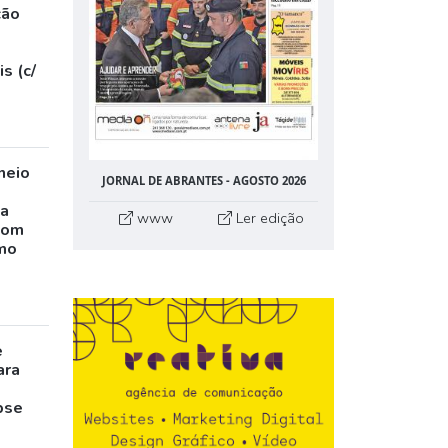
ção
s (c/
neio
JORNAL DE ABRANTES - AGOSTO 2026
ta
www
Ler edição
com
mo
e
ara
pse