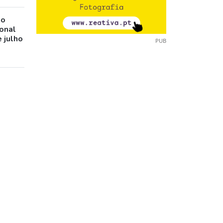
io
ional
 julho
PUB