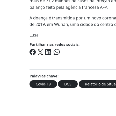
mais de 77,2 milhões de casos de infeção
balanço feito pela agência francesa AFP.
A doença é transmitida por um novo corona
de 2019, em Wuhan, uma cidade do centro d
Lusa
Partilhar nas redes sociais:
Palavras chave:
Covid-19
DGS
Relatório de Situ