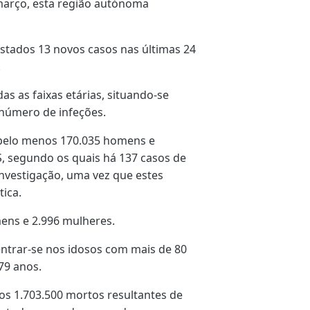
março, esta região autónoma
tados 13 novos casos nas últimas 24
.
s as faixas etárias, situando-se
 número de infeções.
 pelo menos 170.035 homens e
, segundo os quais há 137 casos de
nvestigação, uma vez que estes
ica.
mens e 2.996 mulheres.
ntrar-se nos idosos com mais de 80
79 anos.
s 1.703.500 mortos resultantes de