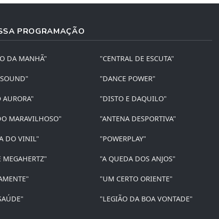
SSA PROGRAMAÇÃO
ÃO DA MANHÃ"
"CENTRAL DE ESCUTA"
 SOUND"
"DANCE POWER"
O AURORA"
"DISTO E DAQUILO"
O MARAVILHOSO"
"ANTENA DESPORTIVA"
A DO VINIL"
"POWERPLAY"
E MEGAHERTZ"
"A QUEDA DOS ANJOS"
AMENTE"
"UM CERTO ORIENTE"
SAÚDE"
"LEGIÃO DA BOA VONTADE"