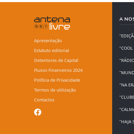
A NO
"EDIÇ
Apresentação
"COOL
Estatuto editorial
Detentores de Capital
"RÁDI
Fluxos Financeiros 2024
"MUND
Política de Privacidade
"NA ER
Termos de utilização
"CLUB
Contactos
"CALM
"HAJA 