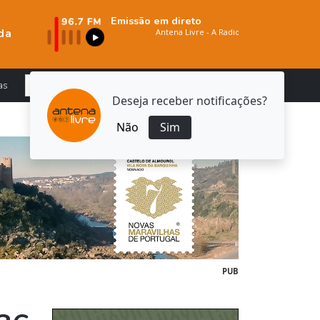
Emissão em direto
da
as
Deseja receber notificações?
Não
Sim
PUB