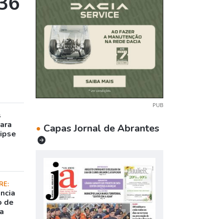
436
PUB
s
para
•
Capas Jornal de Abrantes
lipse
RE:
ncia
o de
da