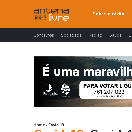
Sobre a rádio
Concelhos
Sociedade
Região
Saúde
D
Home
/
Covid-19