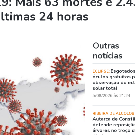
9: Mais 63 mortes e 2.
ltimas 24 horas
Outras
notícias
Esgotado
ECLIPSE:
óculos gratuitos 
observação do ec
solar total
5/08/2026 às 21:24
RIBEIRA DE ALCOLOB
Autarca de Constâ
defende reposiçã
árvores no troço 