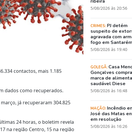
ribeira
5/08/2026 às 20:56
PJ detém
CRIMES:
suspeito de exto
agravada com arm
fogo em Santaré
5/08/2026 às 19:40
Casa Men
GOLEGÃ:
6.334 contactos, mais 1.185
Gonçalves compr
marca de aliment
saudável Diese
ram dados como recuperados.
5/08/2026 às 16:48
m março, já recuperaram 304.825
Incêndio e
MAÇÃO:
José das Matas en
em resolução
ltimas 24 horas, o boletim revela
5/08/2026 às 16:26
17 na região Centro, 15 na região