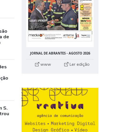
rsão
a de
m
JORNAL DE ABRANTES - AGOSTO 2026
www
Ler edição
des
a
ação
m S.
trou