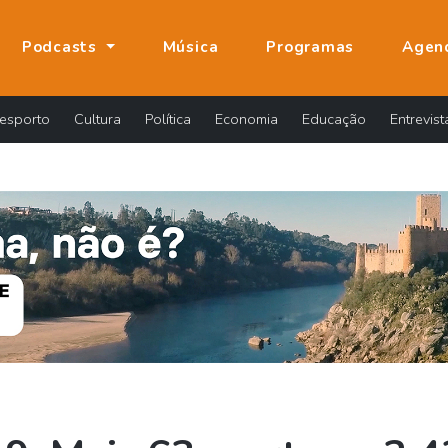
Podcasts
Música
Programas
Agen
esporto
Cultura
Política
Economia
Educação
Entrevist