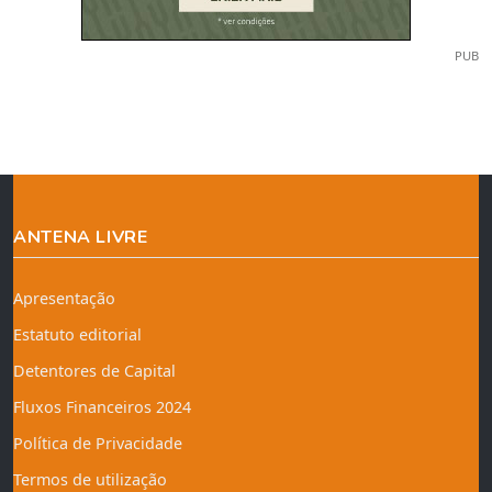
PUB
ANTENA LIVRE
Apresentação
Estatuto editorial
Detentores de Capital
Fluxos Financeiros 2024
Política de Privacidade
Termos de utilização