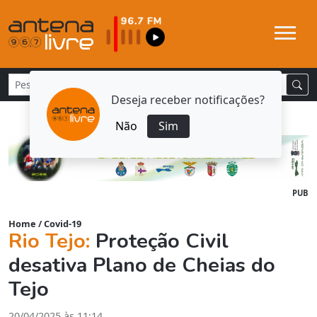
Deseja receber notificações?
Não
Sim
PUB
Home
/
Covid-19
Rio Tejo:
Proteção Civil
desativa Plano de Cheias do
Tejo
20/04/2025 às 11:14