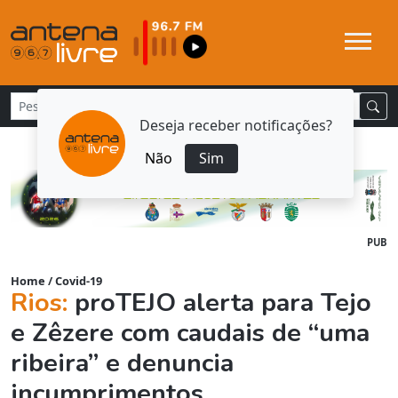
Deseja receber notificações?
Não
Sim
PUB
Home
/
Covid-19
Rios:
proTEJO alerta para Tejo
e Zêzere com caudais de “uma
ribeira” e denuncia
incumprimentos