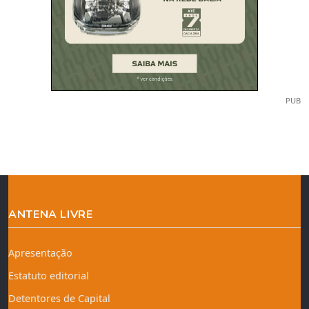
PUB
ANTENA LIVRE
Apresentação
Estatuto editorial
Detentores de Capital