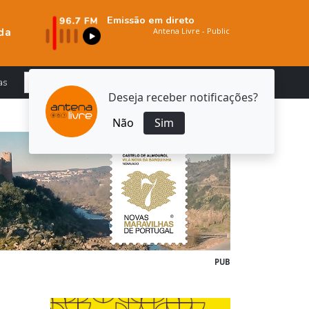
Emissão em direto
da
as
Deseja receber notificações?
Não
Sim
PUB