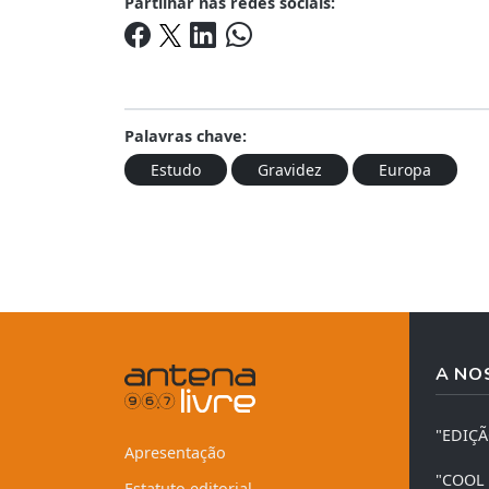
Partilhar nas redes sociais:
Palavras chave:
Estudo
Gravidez
Europa
A NO
"EDIÇ
Apresentação
"COOL
Estatuto editorial