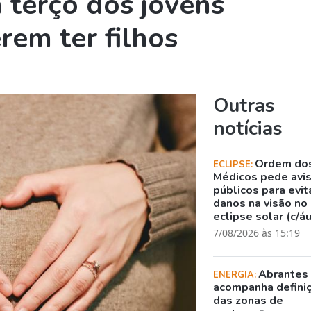
terço dos jovens
rem ter filhos
Outras
notícias
Ordem do
ECLIPSE:
Médicos pede avi
públicos para evit
danos na visão no
eclipse solar (c/á
7/08/2026 às 15:19
Abrantes
ENERGIA:
acompanha defini
das zonas de