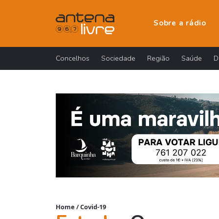
Sobre a rádio
Concelhos
Sociedade
Região
Saúde
D
Home
/
Covid-19