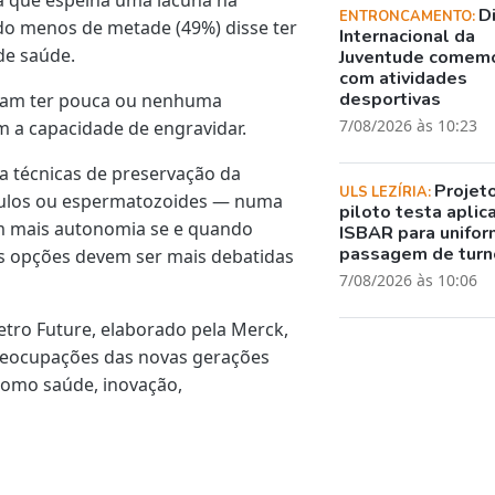
D
ENTRONCAMENTO:
do menos de metade (49%) disse ter
Internacional da
de saúde.
Juventude comem
com atividades
desportivas
rmam ter pouca ou nenhuma
7/08/2026 às 10:23
m a capacidade de engravidar.
a técnicas de preservação da
Projet
ULS LEZÍRIA:
óvulos ou espermatozoides — numa
piloto testa aplic
om mais autonomia se e quando
ISBAR para unifor
passagem de turn
s opções devem ser mais debatidas
7/08/2026 às 10:06
tro Future, elaborado pela Merck,
reocupações das novas gerações
como saúde, inovação,