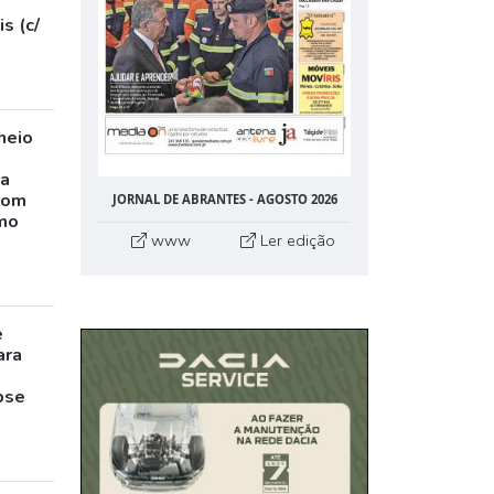
s (c/
neio
ta
com
JORNAL DE ABRANTES - AGOSTO 2026
mo
www
Ler edição
e
ara
pse