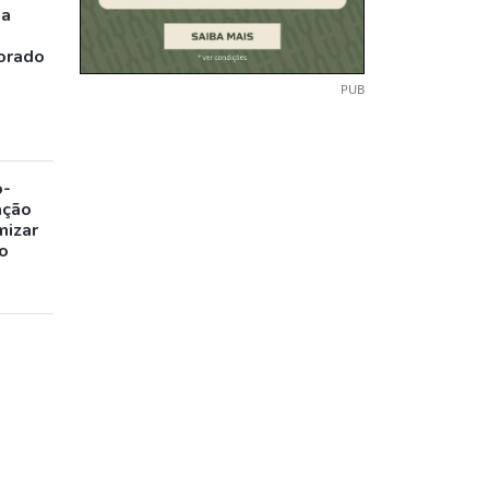
ia
orado
PUB
o-
ação
mizar
o