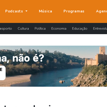
Podcasts
Música
Programas
Agen
esporto
Cultura
Política
Economia
Educação
Entrevist