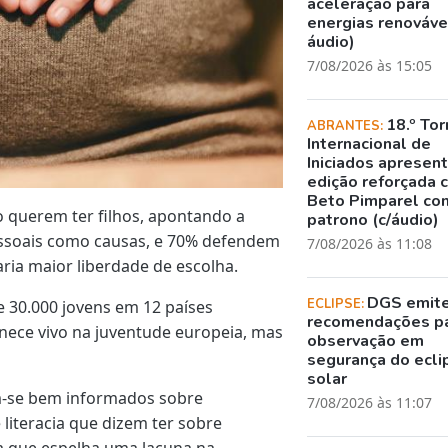
aceleração para
energias renovávei
áudio)
7/08/2026 às 15:05
18.º Tor
ABRANTES:
Internacional de
Iniciados apresen
edição reforçada 
Beto Pimparel co
 querem ter filhos, apontando a
patrono (c/áudio)
essoais como causas, e 70% defendem
7/08/2026 às 11:08
aria maior liberdade de escolha.
DGS emit
ECLIPSE:
 30.000 jovens em 12 países
recomendações p
nece vivo na juventude europeia, mas
observação em
segurança do ecli
solar
m-se bem informados sobre
7/08/2026 às 11:07
e literacia que dizem ter sobre
a que espelha uma lacuna na