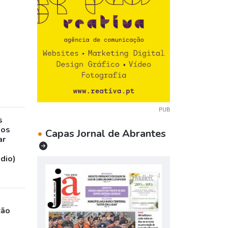
PUB
s
sos
•
Capas Jornal de Abrantes
ar
udio)
ção