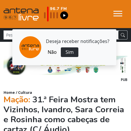
Deseja receber notificações?
Não
Sim
PUB
Home
/
Cultura
Mação:
31.ª Feira Mostra tem
Vizinhos, Ivandro, Sara Correia
e Rosinha como cabeças de
cartaz (C/ Áudio)