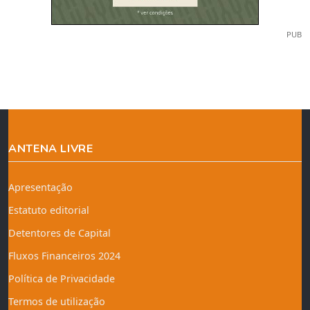
PUB
ANTENA LIVRE
Apresentação
Estatuto editorial
Detentores de Capital
Fluxos Financeiros 2024
Política de Privacidade
Termos de utilização