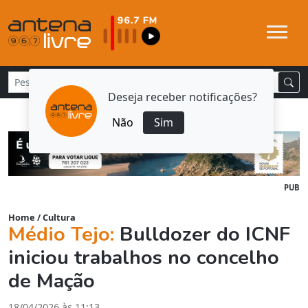
Deseja receber notificações?
Não
Sim
PUB
Home
/
Cultura
Médio Tejo:
Bulldozer do ICNF
iniciou trabalhos no concelho
de Mação
18/04/2026 às 11:13