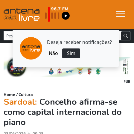
Deseja receber notificações?
Não
Sim
PUB
Home
/
Cultura
Sardoal:
Concelho afirma-se
como capital internacional do
piano
23/06/2026 às 09:28