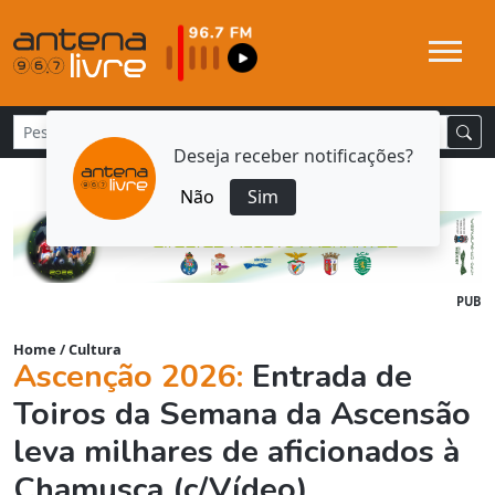
Deseja receber notificações?
Não
Sim
PUB
Home
/
Cultura
Ascenção 2026:
Entrada de
Toiros da Semana da Ascensão
leva milhares de aficionados à
Chamusca (c/Vídeo)