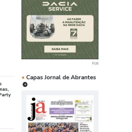
PUB
•
Capas Jornal de Abrantes
s
inas,
Party