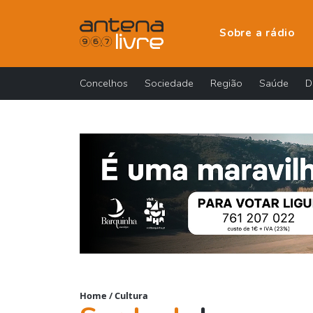
Sobre a rádio
Concelhos
Sociedade
Região
Saúde
D
Home
/
Cultura