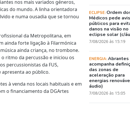
iantes nos mais variados géneros,
sicas do mundo. A linha orientadora
Ordem do
ECLIPSE:
lvido e numa ousadia que se tornou
Médicos pede avi
públicos para evit
danos na visão no
eclipse solar (c/á
rofissional da Metropolitana, em
7/08/2026 às 15:19
 ainda forte ligação à Filarmónica
a música ainda criança, no trombone.
 o ritmo da percussão e iniciou os
Abrantes
ENERGIA:
acompanha defini
os percussionistas da FUS,
das zonas de
apresenta ao público.
aceleração para
energias renovávei
etes à venda nos locais habituais e em
áudio)
 com o financiamento da DGArtes
7/08/2026 às 15:05