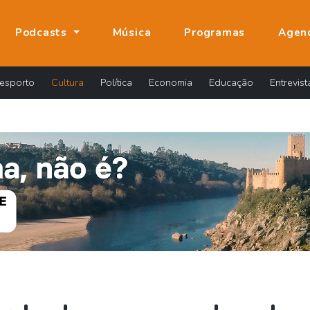
Podcasts
Música
Programas
Agen
esporto
Cultura
Política
Economia
Educação
Entrevist