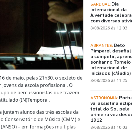
Dia
SARDOAL:
Internacional da
Juventude celebr
com diversas ativ
8/08/2026 às 12:03
Beto
ABRANTES:
Pimparel desafia 
a competir, apren
sonhar no Torneio
Internacional de
Iniciados (c/áudio)
 16 de maio, pelas 21h30, o sexteto de
8/08/2026 às 11:25
jovens da escola profissional. O
rupo de percussionistas que trazem
Portu
ASTRONOMIA:
titulado (IN)Temporal.
vai assistir a ecli
total do Sol pela
 juntam alunos das três escolas da
primeira vez desd
), o Conservatório de Música (CMM) e
1912
 (ANSO) – em formações múltiplas
8/08/2026 às 10:03