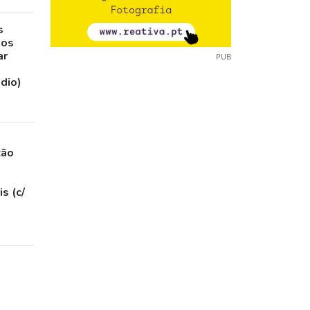
s
sos
ar
PUB
udio)
ção
s (c/