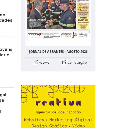
ado
idades
jovens
JORNAL DE ABRANTES - AGOSTO 2026
der e
www
Ler edição
gal
pse
e