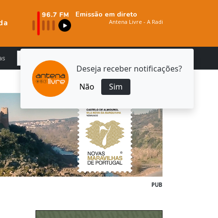
Emissão em direto
da
as
Deseja receber notificações?
Não
Sim
PUB