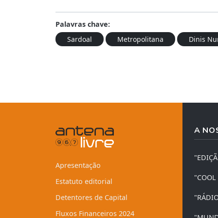
Palavras chave:
Sardoal
Metropolitana
Dinis Nu
A NO
"EDIÇ
Apresentação
"COOL
Estatuto editorial
Detentores de Capital
"RÁDI
Fluxos Financeiros 2024
"MUND