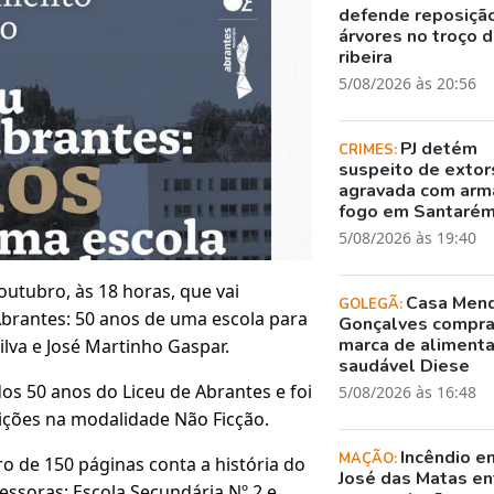
defende reposiçã
árvores no troço 
ribeira
5/08/2026 às 20:56
PJ detém
CRIMES:
suspeito de exto
agravada com arm
fogo em Santaré
5/08/2026 às 19:40
outubro, às 18 horas, que vai
Casa Men
GOLEGÃ:
Abrantes: 50 anos de uma escola para
Gonçalves compr
marca de aliment
ilva e José Martinho Gaspar.
saudável Diese
s 50 anos do Liceu de Abrantes e foi
5/08/2026 às 16:48
ições na modalidade Não Ficção.
Incêndio e
MAÇÃO:
ro de 150 páginas conta a história do
José das Matas en
cessoras: Escola Secundária Nº 2 e