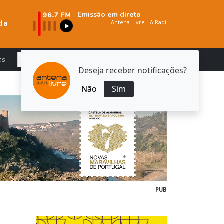
Emissão em direto
da
as
Deseja receber notificações?
Não
Sim
PUB