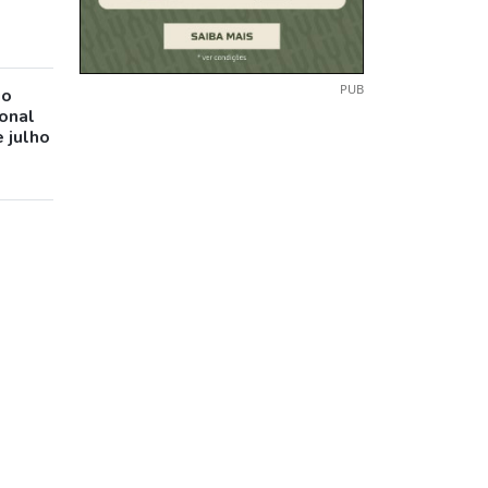
PUB
io
ional
 julho