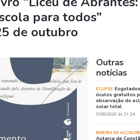
ivro “Liceu de Abrantes:
scola para todos”
25 de outubro
Outras
notícias
Esgotado
ECLIPSE:
óculos gratuitos 
observação do ec
solar total
5/08/2026 às 21:24
RIBEIRA DE ALCOLOB
Autarca de Constâ