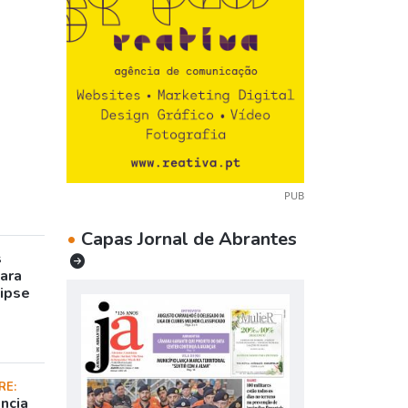
PUB
•
Capas Jornal de Abrantes
s
para
lipse
RE:
ncia