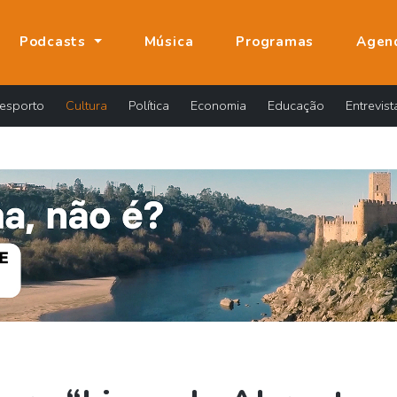
Podcasts
Música
Programas
Agen
esporto
Cultura
Política
Economia
Educação
Entrevist