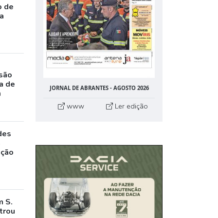
o de
da
rsão
a de
JORNAL DE ABRANTES - AGOSTO 2026
m
www
Ler edição
des
a
ação
m S.
trou