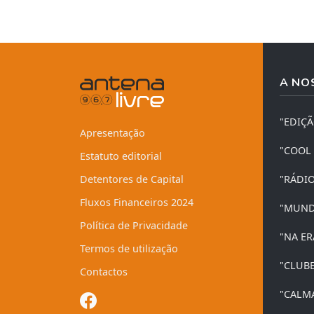
A NO
"EDIÇ
Apresentação
"COOL
Estatuto editorial
Detentores de Capital
"RÁDI
Fluxos Financeiros 2024
"MUND
Política de Privacidade
"NA ER
Termos de utilização
"CLUB
Contactos
"CALM