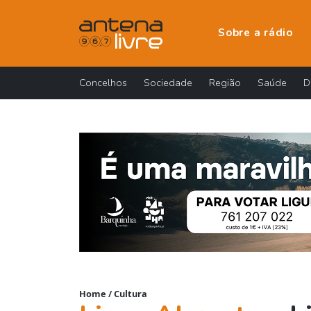
Sobre a rádio
Concelhos
Sociedade
Região
Saúde
D
Home
/
Cultura