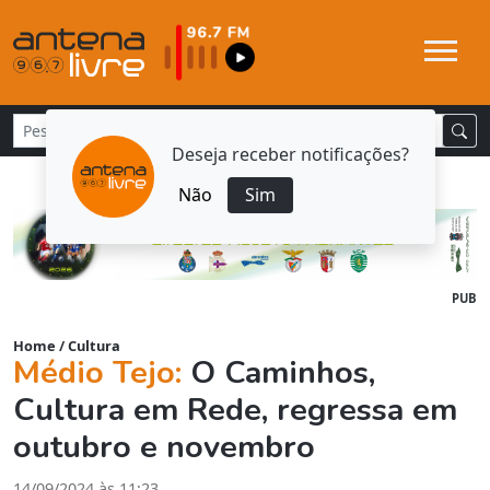
Deseja receber notificações?
Não
Sim
PUB
Home
/
Cultura
Médio Tejo:
O Caminhos,
Cultura em Rede, regressa em
outubro e novembro
14/09/2024 às 11:23