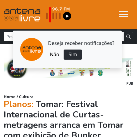
Deseja receber notificações?
Não
Sim
PUB
Home
/
Cultura
Planos:
Tomar: Festival
Internacional de Curtas-
metragens arranca em Tomar
com exibição de Bunker