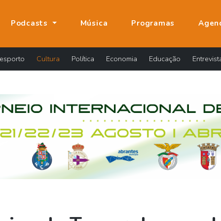
Podcasts
Música
Programas
Agen
esporto
Cultura
Política
Economia
Educação
Entrevist