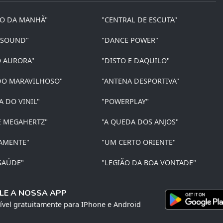
ÃO DA MANHÃ"
"CENTRAL DE ESCUTA"
 SOUND"
"DANCE POWER"
O AURORA"
"DISTO E DAQUILO"
O MARAVILHOSO"
"ANTENA DESPORTIVA"
A DO VINIL"
"POWERPLAY"
E MEGAHERTZ"
"A QUEDA DOS ANJOS"
AMENTE"
"UM CERTO ORIENTE"
SAÚDE"
"LEGIÃO DA BOA VONTADE"
LE A NOSSA APP
ível gratuitamente para IPhone e Android