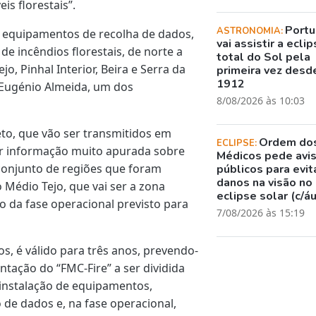
s florestais”.
Portu
ASTRONOMIA:
de equipamentos de recolha de dados,
vai assistir a ecli
de incêndios florestais, de norte a
total do Sol pela
, Pinhal Interior, Beira e Serra da
primeira vez desd
1912
u Eugénio Almeida, um dos
8/08/2026 às 10:03
to, que vão ser transmitidos em
Ordem do
ECLIPSE:
er informação muito apurada sobre
Médicos pede avi
 conjunto de regiões que foram
públicos para evit
danos na visão no
 Médio Tejo, que vai ser a zona
eclipse solar (c/á
io da fase operacional previsto para
7/08/2026 às 15:19
os, é válido para três anos, prevendo-
tação do “FMC-Fire” a ser dividida
 instalação de equipamentos,
de dados e, na fase operacional,