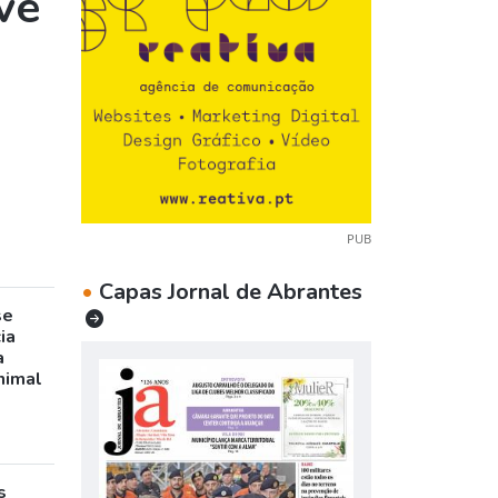
ve
PUB
•
Capas Jornal de Abrantes
se
ia
a
nimal
s