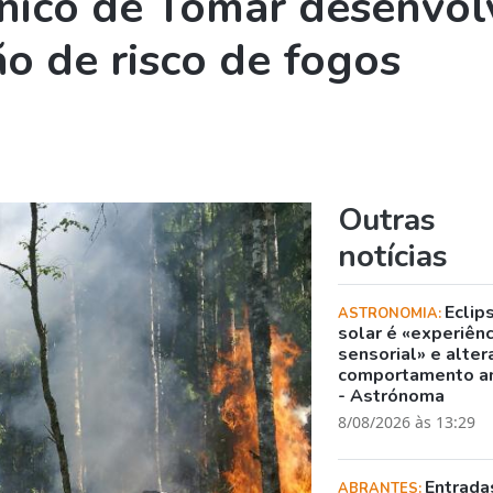
cnico de Tomar desenvol
ão de risco de fogos
Outras
notícias
Eclip
ASTRONOMIA:
solar é «experiênc
sensorial» e alter
comportamento a
- Astrónoma
8/08/2026 às 13:29
Entrada
ABRANTES: