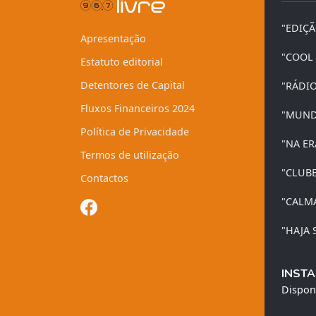
"EDIÇ
Apresentação
"COOL
Estatuto editorial
Detentores de Capital
"RÁDI
Fluxos Financeiros 2024
"MUND
Política de Privacidade
"NA ER
Termos de utilização
"CLUB
Contactos
"CALM
"HAJA 
INSTA
Dispon