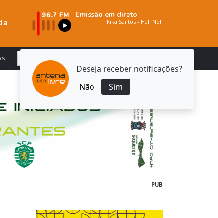
Emissão em direto
da
as
Deseja receber notificações?
Não
Sim
PUB