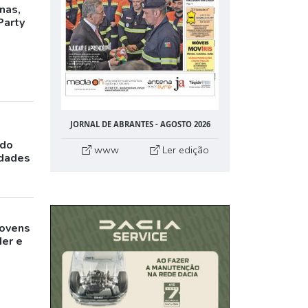
inas,
Party
JORNAL DE ABRANTES - AGOSTO 2026
ado
www
Ler edição
idades
jovens
der e