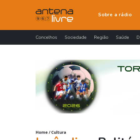
Sobre a rádio
Concelhos
Sociedade
Região
Saúde
D
Home
/
Cultura