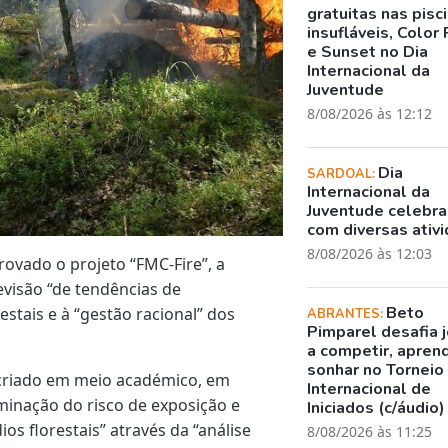
gratuitas nas pisc
insufláveis, Color 
e Sunset no Dia
Internacional da
Juventude
8/08/2026 às 12:12
Dia
SARDOAL:
Internacional da
Juventude celebr
com diversas ativ
8/08/2026 às 12:03
provado o projeto “FMC-Fire”, a
evisão “de tendências de
Beto
stais e à “gestão racional” dos
ABRANTES:
Pimparel desafia 
a competir, apren
sonhar no Torneio
 criado em meio académico, em
Internacional de
rminação do risco de exposição e
Iniciados (c/áudio)
os florestais” através da “análise
8/08/2026 às 11:25