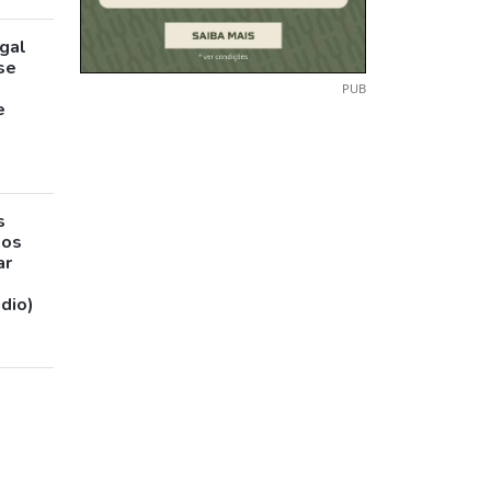
gal
pse
PUB
e
s
sos
ar
udio)